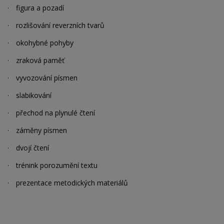
·
figura a pozadí
·
rozlišování reverzních tvarů
·
okohybné pohyby
·
zraková paměť
·
vyvozování písmen
·
slabikování
·
přechod na plynulé čtení
·
záměny písmen
·
dvojí čtení
·
trénink porozumění textu
·
prezentace metodických materiálů