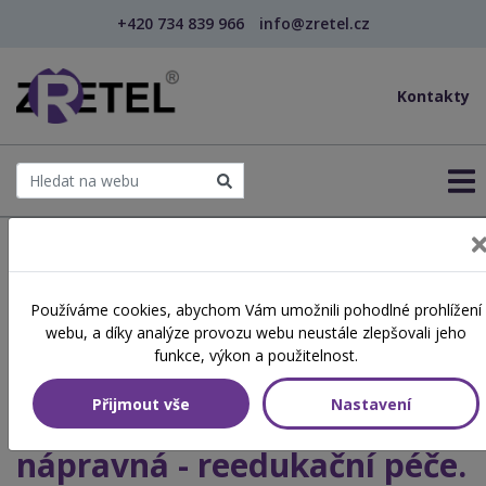
+420 734 839 966
info@zretel.cz
Kontakty
← Šablony OP JAK
Používáme cookies, abychom Vám umožnili pohodlné prohlížení
šablony
webu, a díky analýze provozu webu neustále zlepšovali jeho
Praktický přístup k žákům s
funkce, výkon a použitelnost.
SPU v rámci podpůrných
Přijmout vše
Nastavení
opatření realizovaných ZŠ –
nápravná - reedukační péče.