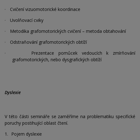
·
Cvičení vizuomotorické koordinace
·
Uvolňovací cviky
·
Metodika grafomotorických cvičení – metoda obtahování
·
Odstraňování grafomotorických obtíží
·
Prezentace pomůcek vedoucích k zmírňování
grafomotorických, nebo dysgrafických obtíží
Dyslexie
V této části semináře se zaměříme na problematiku specifické
poruchy postihující oblast čtení.
1.
Pojem dyslexie