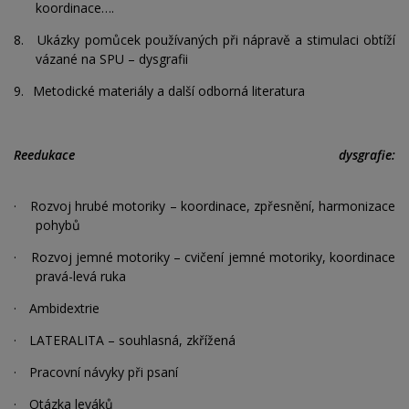
koordinace….
8.
Ukázky pomůcek používaných při nápravě a stimulaci obtíží
vázané na SPU – dysgrafii
9.
Metodické materiály a další odborná literatura
Reedukace dysgrafie:
·
Rozvoj hrubé motoriky – koordinace, zpřesnění, harmonizace
pohybů
·
Rozvoj jemné motoriky – cvičení jemné motoriky, koordinace
pravá-levá ruka
·
Ambidextrie
·
LATERALITA – souhlasná, zkřížená
·
Pracovní návyky při psaní
·
Otázka leváků