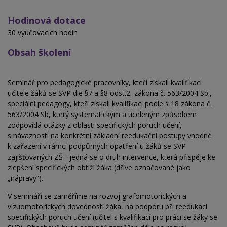
Hodinová dotace
30 vyučovacích hodin
Obsah školení
Seminář pro pedagogické pracovníky, kteří získali kvalifikaci
učitele žáků se SVP dle §7 a §8 odst.2
zákona č. 563/2004 Sb.,
speciální pedagogy, kteří získali kvalifikaci podle § 18 zákona č.
563/2004 Sb, který systematickým a uceleným způsobem
zodpovídá otázky z oblasti specifických poruch učení,
s návazností na konkrétní základní reedukační postupy vhodné
k zařazení v rámci podpůrných opatření u žáků se SVP
zajišťovaných ZŠ - jedná se o druh intervence, která přispěje ke
zlepšení specifických obtíží žáka (dříve označované jako
„nápravy“).
V semináři se zaměříme na rozvoj grafomotorických a
vizuomotorických dovedností žáka, na podporu při reedukaci
specifických poruch učení (učitel s kvalifikací pro práci se žáky se