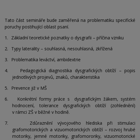
Tato část semináře bude zaměřená na problematiku specifické
poruchy postihující oblast psaní.
1.
Základní teoretické poznatky o dysgrafii – příčina vzniku
2.
Typy laterality – souhlasná, nesouhlasná, zkřížená
3.
Problematika leváctví, ambidextrie
4.
Pedagogická diagnostika dysgrafických obtíží – popis
jednotlivých projevů, znaků, charakteristika
5.
Prevence již v MŠ
6.
Konkrétní formy práce s dysgrafickým žákem, systém
hodnocení, tolerance dysgrafických obtíží (zohlednění)
v rámci ZŠ v běžné v hodině.
7.
Zdůraznění vývojového hlediska při stimulaci
grafomotorických a vizuomotorických obtíží – rozvoj hrubé
motoriky, jemné motoriky, grafomororiky, vizuomotorické