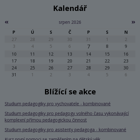
Kalendář
srpen 2026
P
Ú
S
Č
P
S
N
27
28
29
30
31
1
2
3
4
5
6
7
8
9
10
11
12
13
14
15
16
17
18
19
20
21
22
23
24
25
26
27
28
29
30
31
1
2
3
4
5
6
Blížící se akce
Studium pedagogiky pro vychovatele - kombinované
Studium pedagogiky pro pedagogy volného času vykonávající
komplexní přímou pedagogickou činnost
Studium pedagogiky pro asistenty pedagoga - kombinované
Kurz první pomoci se zaměřením na dětský věk