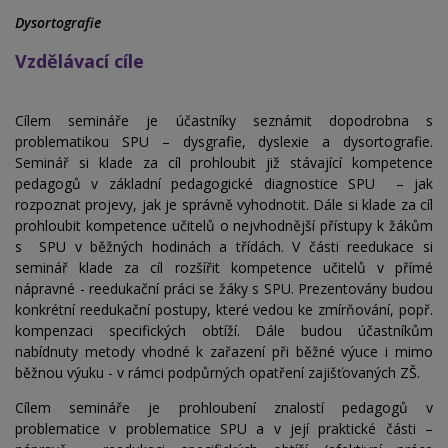
Dysortografie
Vzdělávací cíle
Cílem semináře je účastníky seznámit dopodrobna s
problematikou SPU – dysgrafie, dyslexie a dysortografie.
Seminář si klade za cíl prohloubit již stávající kompetence
pedagogů v základní pedagogické diagnostice SPU
– jak
rozpoznat projevy, jak je správně vyhodnotit. Dále si klade za cíl
prohloubit kompetence učitelů o nejvhodnější přístupy k žákům
s SPU v běžných hodinách a třídách. V části reedukace si
seminář klade za cíl rozšířit kompetence učitelů v přímé
nápravné - reedukační práci se žáky s SPU. Prezentovány budou
konkrétní reedukační postupy, které vedou ke zmírňování, popř.
kompenzaci specifických obtíží. Dále budou účastníkům
nabídnuty metody vhodné k zařazení při běžné výuce i mimo
běžnou výuku - v rámci podpůrných opatření zajišťovaných ZŠ.
Cílem semináře je prohloubení znalostí pedagogů v
problematice v problematice SPU a v její praktické části –