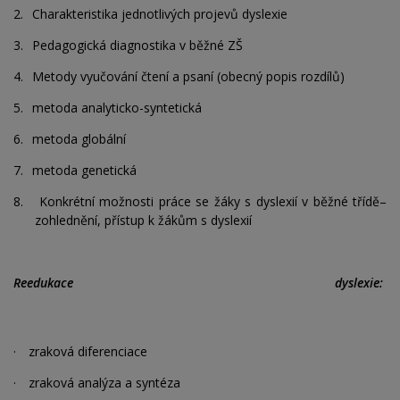
2.
Charakteristika jednotlivých projevů dyslexie
3.
Pedagogická diagnostika v běžné ZŠ
4.
Metody vyučování čtení a psaní (obecný popis rozdílů)
5.
metoda analyticko-syntetická
6.
metoda globální
7.
metoda genetická
8.
Konkrétní možnosti práce se žáky s dyslexií v běžné třídě–
zohlednění, přístup k žákům s dyslexií
Reedukace dyslexie:
·
zraková diferenciace
·
zraková analýza a syntéza