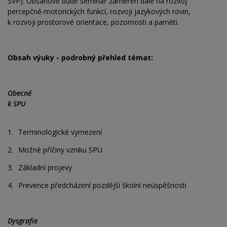
SVP). Obsahově bude seminář zaměřen dále na rozvoj
percepčně-motorických funkcí, rozvoji jazykových rovin,
k rozvoji prostorové orientace, pozornosti a paměti.
Obsah výuky - podrobný přehled témat:
Obecně
k SPU
1.
Terminologické vymezení
2.
Možné příčiny vzniku SPU
3.
Základní projevy
4.
Prevence předcházení pozdější školní neúspěšnosti
Dysgrafie