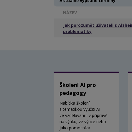
Aktuálně vypsané termíny
NÁZEV
Jak porozumět uživateli s Alzh
problematiky
Školení AI pro
pedagogy
Nabídka školení
s tematikou využití AI
ve vzdělávání - v přípravě
na výuku, ve výuce nebo
jako pomocníka