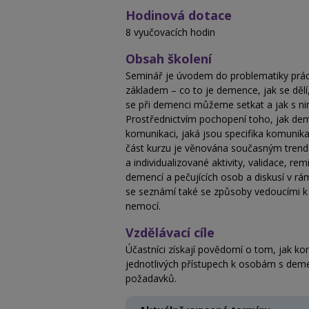
Hodinová dotace
8 vyučovacích hodin
Obsah školení
Seminář je úvodem do problematiky prác
základem – co to je demence, jak se dělí,
se při demenci můžeme setkat a jak s ni
Prostřednictvím pochopení toho, jak de
komunikaci, jaká jsou specifika komunik
část kurzu je věnována současným trend
a individualizované aktivity, validace, 
demencí a pečujících osob a diskusí v rá
se seznámí také se způsoby vedoucími k
nemocí.
Vzdělávací cíle
Účastníci získají povědomí o tom, jak ko
jednotlivých přístupech k osobám s demen
požadavků.