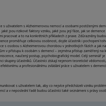
e s uživatelem s Alzheimerovou nemocí a osobami postiženými demen
 jaké jsou rizikové faktory vzniku, jaké jsou její fáze, jak se demenc
mi pracovat a to na konkrétních příkladech z praxe. Zdůrazněny budo
mence proměňuje celkovou osobnost, dojde účastník i pochopení toh
ace s osobou s Alzheimerovou chorobou v jednotlivých fázích a jak n
ům v přístupu k osobám s demencí – zejména přístup zaměřený na kl
reminiscence, naučený postup, psychobiografický model. Celý seminář j
mci skupiny účastníků. Účastníci získají nejenom teoretické vědomosti
 efektivnímu a profesionálnímu zvládání práce s uživatelem s deme
munikovat s uživatelem tak, aby co nejvíce předcházeli vzniku problé
cí a v neposlední řadě budou účastníci také seznámeni s právy osob 