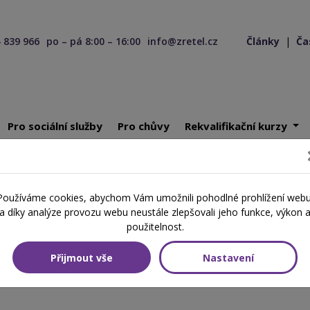
 839 966
po – pá 8:00 – 16:00
info@zretel.cz
Články
|
Ča
Pro sociální služby
Pro chůvy
Rekvalifikační kurzy
uživateli s Alzheimerovou nemocí – úvod do problematiky
Používáme cookies, abychom Vám umožnili pohodlné prohlížení webu
vateli s Alzheimerovou nemocí
a díky analýze provozu webu neustále zlepšovali jeho funkce, výkon 
použitelnost.
Přijmout vše
Nastavení