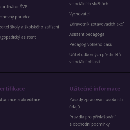
v sociálních službách
oordinátor ŠVP
Vychovatel
ýchovný poradce
Zdravotník zotavovacích akcí
ditel školy a školského zařízení
Asistent pedagoga
ogopedický asistent
Pedagog volného času
Učitel odborných předmětů
v sociální oblasti
ertifikace
Užitečné informace
torizace a akreditace
Zásady zpracování osobních
údajů
Pravidla pro přihlašování
a obchodní podmínky