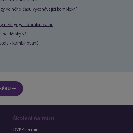
gy volného času vykonávající komplexní
nty pedagoga - kombinované
 na dětský věk
atele - kombinované
DBĚRU
Školení na míru
DVPP na míru