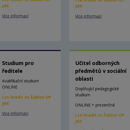
JAK
JAK
Více informací
Více informací
Studium pro
Učitel odborných
ředitele
předmětů v sociální
oblasti
Kvalifikační studium
ONLINE
Doplňující pedagogické
studium
Lze hradit ze Šablon OP
JAK
ONLINE + prezenčně
Více informací
Lze hradit ze Šablon OP
JAK