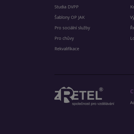
Studia DVPP
K
Šablony OP JAK
V
Pro sociální služby
Ře
Pro chůvy
L
Rekvalifikace
C
Au