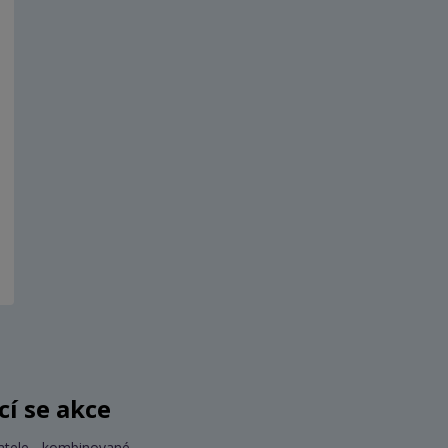
ící se akce
atele - kombinované