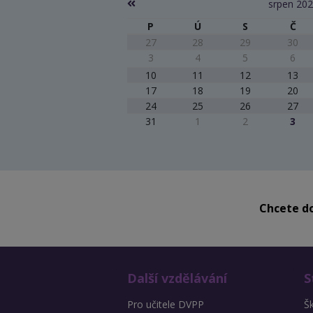
srpen 20
P
Ú
S
Č
27
28
29
30
3
4
5
6
10
11
12
13
17
18
19
20
24
25
26
27
31
1
2
3
Chcete do
Další vzdělávání
S
Pro učitele DVPP
Š