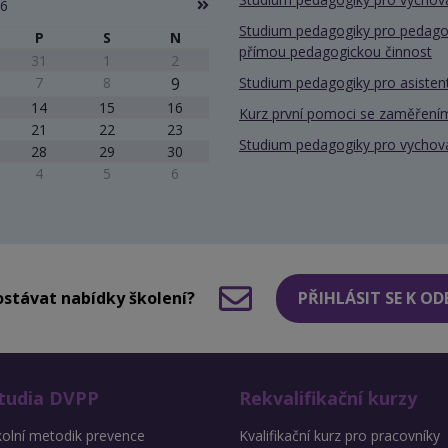
26
Studium pedagogiky pro pedago
P
S
N
přímou pedagogickou činnost
31
1
2
7
8
9
Studium pedagogiky pro asiste
14
15
16
Kurz první pomoci se zaměřením
21
22
23
Studium pedagogiky pro vychov
28
29
30
4
5
6
stávat nabídky školení?
PŘIHLÁSIT SE K O
tudia DVPP
Rekvalifikační kurzy
kolní metodik prevence
Kvalifikační kurz pro pracovníky