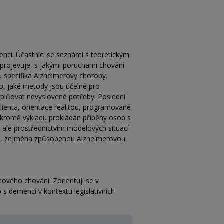
cí. Účastníci se seznámí s teoretickým
e projevuje, s jakými poruchami chování
u specifika Alzheimerovy choroby.
o, jaké metody jsou účelné pro
aplňovat nevyslovené potřeby. Poslední
ienta, orientace realitou, programované
e kromě výkladu prokládán příběhy osob s
, ale prostřednictvím modelových situací
ncí, zejména způsobenou Alzheimerovou
mového chování. Zorientují se v
s demencí v kontextu legislativních