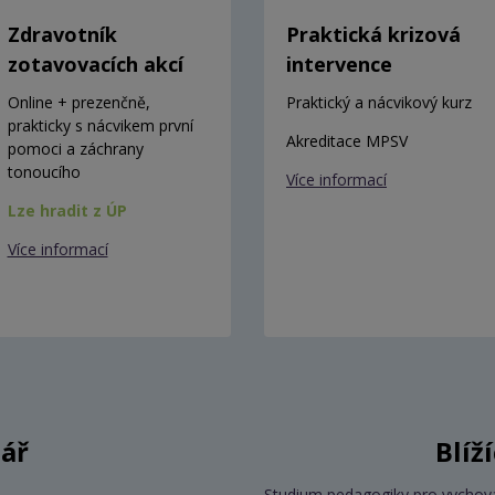
Zdravotník
Praktická krizová
zotavovacích akcí
intervence
Online + prezenčně,
Praktický a nácvikový kurz
prakticky s nácvikem první
Akreditace MPSV
pomoci a záchrany
tonoucího
Více informací
Lze hradit z ÚP
Více informací
ář
Blíž
Studium pedagogiky pro vychov