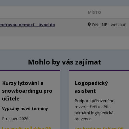
MÍSTO
eimerovou nemocí – úvod do
ONLINE - webinář
Mohlo by vás zajímat
Kurzy lyžování a
Logopedický
snowboardingu pro
asistent
učitele
Podpora přirozeného
rozvoje řeči u dětí -
Vypsány nové termíny
primární logopedická
Prosinec 2026
prevence
Lze hradit ze Šablon OP
Lze hradit ze Šablon OP