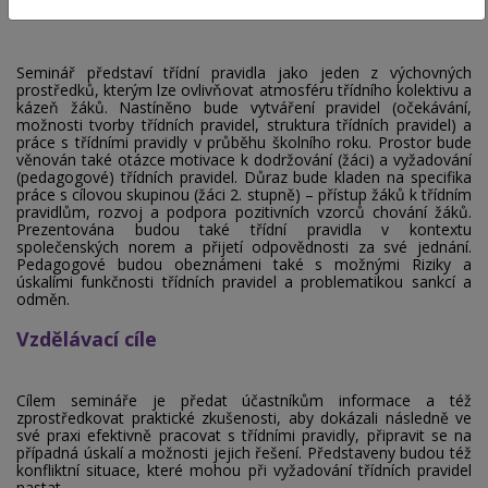
Obsah školení
Seminář představí třídní pravidla jako jeden z výchovných
prostředků, kterým lze ovlivňovat atmosféru třídního kolektivu a
kázeň žáků. Nastíněno bude vytváření pravidel (očekávání,
možnosti tvorby třídních pravidel, struktura třídních pravidel) a
práce s třídními pravidly v průběhu školního roku. Prostor bude
věnován také otázce motivace k dodržování (žáci) a vyžadování
(pedagogové) třídních pravidel. Důraz bude kladen na specifika
práce s cílovou skupinou (žáci 2. stupně) – přístup žáků k třídním
pravidlům, rozvoj a podpora pozitivních vzorců chování žáků.
Prezentována budou také třídní pravidla v kontextu
společenských norem a přijetí odpovědnosti za své jednání.
Pedagogové budou obeznámeni také s možnými Riziky a
úskalími funkčnosti třídních pravidel a problematikou sankcí a
odměn.
Vzdělávací cíle
Cílem semináře je předat účastníkům informace a též
zprostředkovat praktické zkušenosti, aby dokázali následně ve
své praxi efektivně pracovat s třídními pravidly, připravit se na
případná úskalí a možnosti jejich řešení. Představeny budou též
konfliktní situace, které mohou při vyžadování třídních pravidel
nastat.