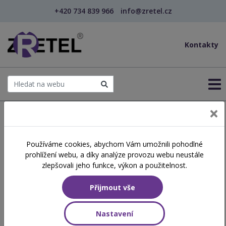
+420 734 839 966
info@zretel.cz
Kontakty
← Šablony OP JAK
Používáme cookies, abychom Vám umožnili pohodlné
Třídní pravidla na 2. stupni
prohlížení webu, a díky analýze provozu webu neustále
ZŠ
zlepšovali jeho funkce, výkon a použitelnost.
Přijmout vše
Hodinová dotace
6 vyučovacích hodin
Nastavení