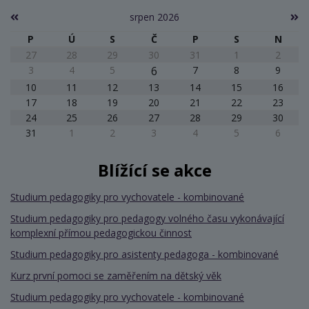
srpen 2026
P
Ú
S
Č
P
S
N
27
28
29
30
31
1
2
3
4
5
6
7
8
9
10
11
12
13
14
15
16
17
18
19
20
21
22
23
24
25
26
27
28
29
30
31
1
2
3
4
5
6
Blížící se akce
Studium pedagogiky pro vychovatele - kombinované
Studium pedagogiky pro pedagogy volného času vykonávající
komplexní přímou pedagogickou činnost
Studium pedagogiky pro asistenty pedagoga - kombinované
Kurz první pomoci se zaměřením na dětský věk
Studium pedagogiky pro vychovatele - kombinované