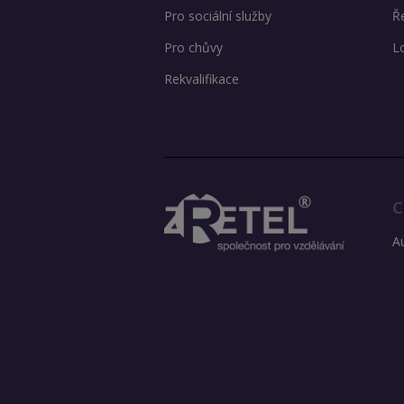
Pro sociální služby
Ře
Pro chůvy
L
Rekvalifikace
C
Au