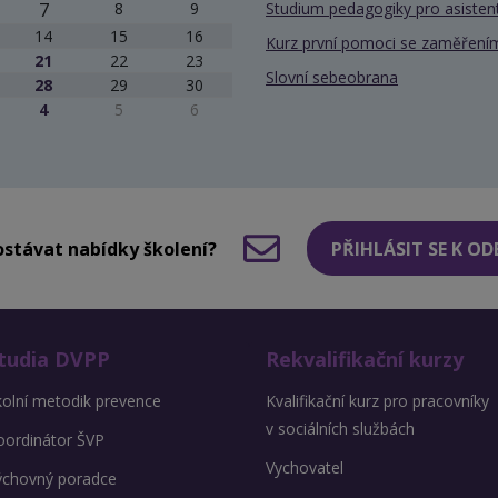
7
8
9
Studium pedagogiky pro asiste
14
15
16
Kurz první pomoci se zaměřením
21
22
23
Slovní sebeobrana
28
29
30
4
5
6
stávat nabídky školení?
PŘIHLÁSIT SE K O
tudia DVPP
Rekvalifikační kurzy
kolní metodik prevence
Kvalifikační kurz pro pracovníky
v sociálních službách
oordinátor ŠVP
Vychovatel
ýchovný poradce