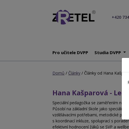
+420 734
Pro učitele DVPP
Studia DVPP
Domů
/
Články
/ Články od Hana Kašpar
Hana Kašparová - Lek
Speciální pedagožka se zaměřením na logo
Působí na základní škole jako speciální 
vzdělávacími potřebami, metodické podpo
s koordinací inkluze, spoluprací s pora
efektivní hodnocení žáků se SVP a wellbe