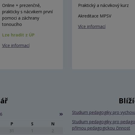
Online + prezenčně,
Praktický a nácvikový kurz
prakticky s nácvikem první
Akreditace MPSV
pomoci a záchrany
tonoucího
Více informací
Lze hradit z ÚP
Více informací
ář
Blíž
Studium pedagogiky pro vychov
26
Studium pedagogiky pro pedago
P
S
N
přímou pedagogickou činnost
31
1
2