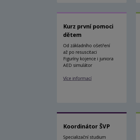
Kurz první pomoci
dětem
Od základního ošetření
až po resuscitaci
Figuríny kojence i juniora
AED simulátor
Více informací
Koordinátor ŠVP
Specializační studium