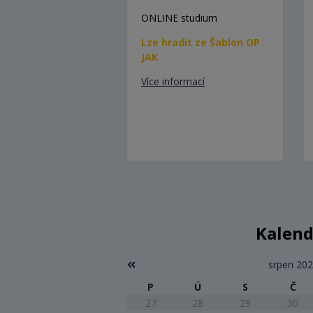
ONLINE studium
Lze hradit ze Šablon OP
JAK
Více informací
Kalend
srpen 20
P
Ú
S
Č
27
28
29
30