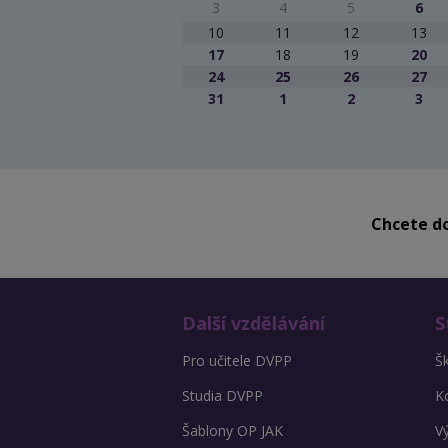
3
4
5
6
10
11
12
13
17
18
19
20
24
25
26
27
31
1
2
3
Chcete do
Další vzdělávání
S
Pro učitele DVPP
Š
Studia DVPP
K
Šablony OP JAK
V