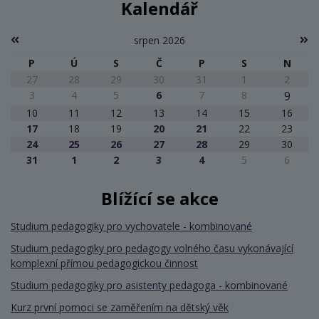
Kalendář
srpen 2026
P
Ú
S
Č
P
S
N
27
28
29
30
31
1
2
3
4
5
6
7
8
9
10
11
12
13
14
15
16
17
18
19
20
21
22
23
24
25
26
27
28
29
30
31
1
2
3
4
5
6
Blížící se akce
Studium pedagogiky pro vychovatele - kombinované
Studium pedagogiky pro pedagogy volného času vykonávající
komplexní přímou pedagogickou činnost
Studium pedagogiky pro asistenty pedagoga - kombinované
Kurz první pomoci se zaměřením na dětský věk