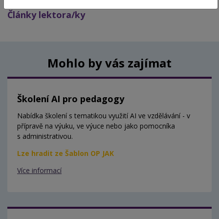
Články lektora/ky
Mohlo by vás zajímat
Školení AI pro pedagogy
Nabídka školení s tematikou využití AI ve vzdělávání - v
přípravě na výuku, ve výuce nebo jako pomocníka
s administrativou.
Lze hradit ze Šablon OP JAK
Více informací