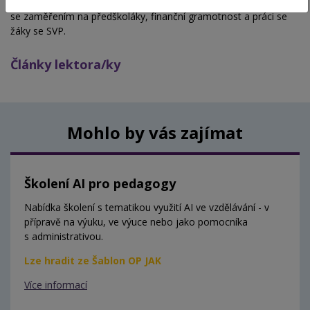
Dříve působila také jako učitelka SŠ. Věnuje se lektorské činnosti
se zaměřením na předškoláky, finanční gramotnost a práci se
žáky se SVP.
Články lektora/ky
Mohlo by vás zajímat
Školení AI pro pedagogy
Nabídka školení s tematikou využití AI ve vzdělávání - v
přípravě na výuku, ve výuce nebo jako pomocníka
s administrativou.
Lze hradit ze Šablon OP JAK
Více informací