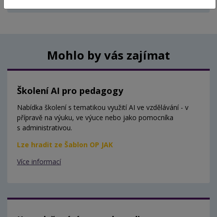
Aktuálně nejsou vypsány žádné termíny.
Mohlo by vás zajímat
Školení AI pro pedagogy
Nabídka školení s tematikou využití AI ve vzdělávání - v
přípravě na výuku, ve výuce nebo jako pomocníka
s administrativou.
Lze hradit ze Šablon OP JAK
Více informací