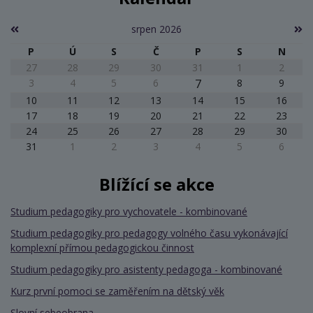
srpen 2026
P
Ú
S
Č
P
S
N
27
28
29
30
31
1
2
3
4
5
6
7
8
9
10
11
12
13
14
15
16
17
18
19
20
21
22
23
24
25
26
27
28
29
30
31
1
2
3
4
5
6
Blížící se akce
Studium pedagogiky pro vychovatele - kombinované
Studium pedagogiky pro pedagogy volného času vykonávající
komplexní přímou pedagogickou činnost
Studium pedagogiky pro asistenty pedagoga - kombinované
Kurz první pomoci se zaměřením na dětský věk
Slovní sebeobrana