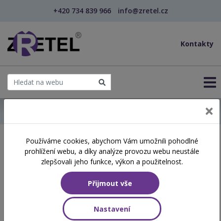
+420 734 839 966
info@zretel.cz
Kontakty
← Domů
Používáme cookies, abychom Vám umožnili pohodlné
Školení začínající 10. 07.
prohlížení webu, a díky analýze provozu webu neustále
2026
zlepšovali jeho funkce, výkon a použitelnost.
Přijmout vše
Aktuálně vypsané termíny
Nastavení