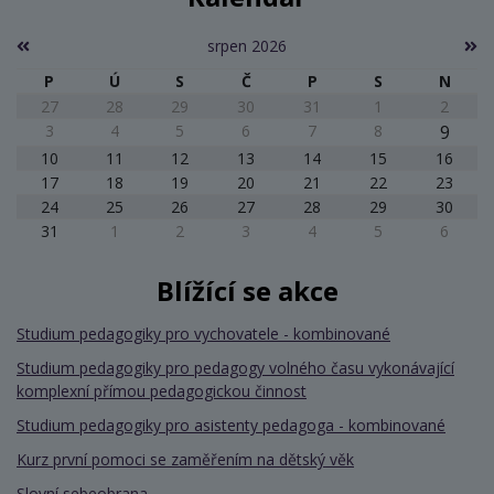
srpen 2026
P
Ú
S
Č
P
S
N
27
28
29
30
31
1
2
3
4
5
6
7
8
9
10
11
12
13
14
15
16
17
18
19
20
21
22
23
24
25
26
27
28
29
30
31
1
2
3
4
5
6
Blížící se akce
Studium pedagogiky pro vychovatele - kombinované
Studium pedagogiky pro pedagogy volného času vykonávající
komplexní přímou pedagogickou činnost
Studium pedagogiky pro asistenty pedagoga - kombinované
Kurz první pomoci se zaměřením na dětský věk
Slovní sebeobrana