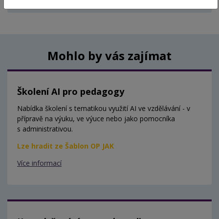
Aktuálně nejsou vypsány žádné termíny.
Mohlo by vás zajímat
Školení AI pro pedagogy
Nabídka školení s tematikou využití AI ve vzdělávání - v
přípravě na výuku, ve výuce nebo jako pomocníka
s administrativou.
Lze hradit ze Šablon OP JAK
Více informací