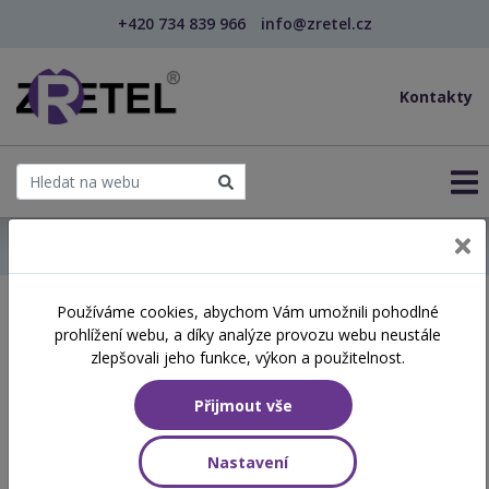
+420 734 839 966
info@zretel.cz
Kontakty
← Domů
Používáme cookies, abychom Vám umožnili pohodlné
Školení začínající 02. 07.
prohlížení webu, a díky analýze provozu webu neustále
2026
zlepšovali jeho funkce, výkon a použitelnost.
Přijmout vše
Aktuálně vypsané termíny
Nastavení