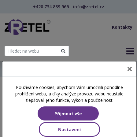
+420 734 839 966
info@zretel.cz
Kontakty
← Domů
Používáme cookies, abychom Vám umožnili pohodlné
Školení začínající 01. 07.
prohlížení webu, a díky analýze provozu webu neustále
2026
zlepšovali jeho funkce, výkon a použitelnost.
Přijmout vše
Aktuálně vypsané termíny
Nastavení