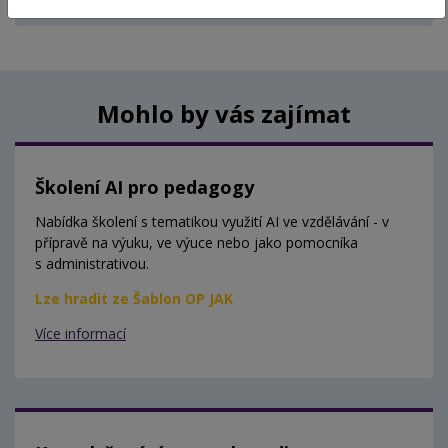
Aktuálně nejsou vypsány žádné termíny.
Mohlo by vás zajímat
Školení AI pro pedagogy
Nabídka školení s tematikou využití AI ve vzdělávání - v
přípravě na výuku, ve výuce nebo jako pomocníka
s administrativou.
Lze hradit ze Šablon OP JAK
Více informací