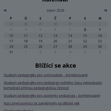
srpen 2026
P
Ú
S
Č
P
S
N
27
28
29
30
31
1
2
3
4
5
6
7
8
9
10
11
12
13
14
15
16
17
18
19
20
21
22
23
24
25
26
27
28
29
30
31
1
2
3
4
5
6
Blížící se akce
Studium pedagogiky pro vychovatele - kombinované
Studium pedagogiky pro pedagogy volného času vykonávající
komplexní přímou pedagogickou činnost
Studium pedagogiky pro asistenty pedagoga - kombinované
Kurz první pomoci se zaměřením na dětský věk
Slovní sebeobrana