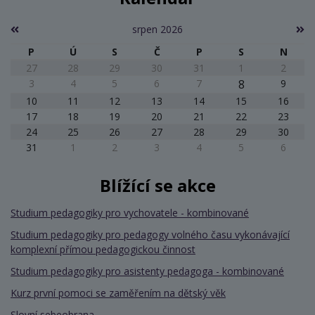
srpen 2026
P
Ú
S
Č
P
S
N
27
28
29
30
31
1
2
3
4
5
6
7
8
9
10
11
12
13
14
15
16
17
18
19
20
21
22
23
24
25
26
27
28
29
30
31
1
2
3
4
5
6
Blížící se akce
Studium pedagogiky pro vychovatele - kombinované
Studium pedagogiky pro pedagogy volného času vykonávající
komplexní přímou pedagogickou činnost
Studium pedagogiky pro asistenty pedagoga - kombinované
Kurz první pomoci se zaměřením na dětský věk
Slovní sebeobrana