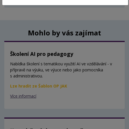
Aktuálně nejsou vypsány žádné termíny.
Mohlo by vás zajímat
Školení AI pro pedagogy
Nabídka školení s tematikou využití AI ve vzdělávání - v
přípravě na výuku, ve výuce nebo jako pomocníka
s administrativou.
Lze hradit ze Šablon OP JAK
Více informací