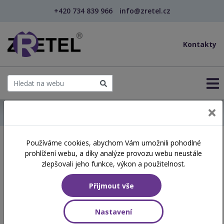
+420 734 839 966
info@zretel.cz
Kontakty
← Domů
Používáme cookies, abychom Vám umožnili pohodlné
Školení začínající 01. 07.
prohlížení webu, a díky analýze provozu webu neustále
2026
zlepšovali jeho funkce, výkon a použitelnost.
Přijmout vše
Aktuálně vypsané termíny
Nastavení