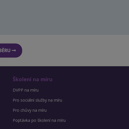
DBĚRU
Školení na míru
DVPP na míru
Pro sociální služby na míru
Pro chůvy na míru
Poptávka po školení na míru