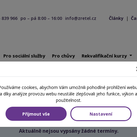
 839 966
po – pá 8:00 – 16:00
info@zretel.cz
Články
|
Ča
Pro sociální služby
Pro chůvy
Rekvalifikační kurzy
ící 25. 06. 2026
Používáme cookies, abychom Vám umožnili pohodlné prohlížení webu
Školení začínající 25. 06. 2026
a díky analýze provozu webu neustále zlepšovali jeho funkce, výkon 
použitelnost.
Přijmout vše
Nastavení
Aktuálně nejsou vypsány žádné termíny.