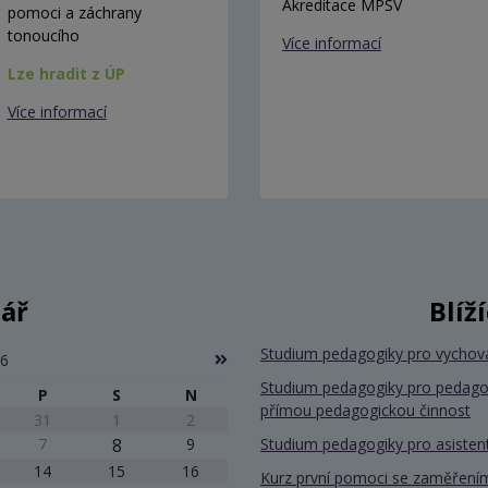
Akreditace MPSV
pomoci a záchrany
tonoucího
Více informací
Lze hradit z ÚP
Více informací
ář
Blíž
Studium pedagogiky pro vychov
26
Studium pedagogiky pro pedago
P
S
N
přímou pedagogickou činnost
31
1
2
7
8
9
Studium pedagogiky pro asiste
14
15
16
Kurz první pomoci se zaměřením