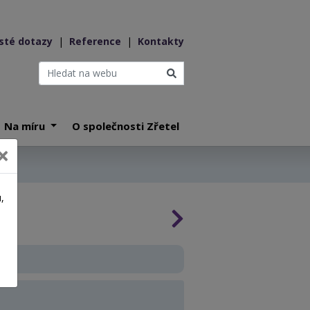
sté dotazy
|
Reference
|
Kontakty
Na míru
O společnosti Zřetel
,
a