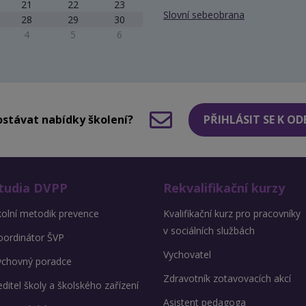
21
22
23
Slovní sebeobrana
28
29
30
4
5
6
stávat nabídky školení?
PŘIHLÁSIT SE K O
tudia DVPP
Rekvalifikační kurzy
kolní metodik prevence
Kvalifikační kurz pro pracovníky
v sociálních službách
oordinátor ŠVP
Vychovatel
ýchovný poradce
Zdravotník zotavovacích akcí
ditel školy a školského zařízení
Asistent pedagoga