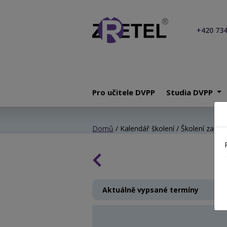
+420 734
Pro učitele DVPP
Studia DVPP
Domů
/ Kalendář školení / Školení začínaj
Aktuálně vypsané termíny