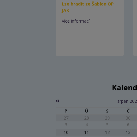
Lze hradit ze Šablon OP
JAK
Více informací
Kalend
srpen 20
P
Ú
S
Č
27
28
29
30
3
4
5
6
10
11
12
13