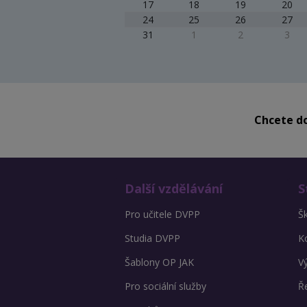
17
18
19
20
24
25
26
27
31
1
2
3
Chcete do
Další vzdělávání
S
Pro učitele DVPP
Š
Studia DVPP
K
Šablony OP JAK
V
Pro sociální služby
Ře