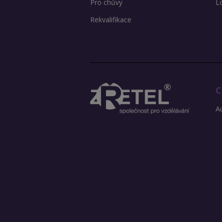
Pro chůvy
L
Rekvalifikace
C
Au