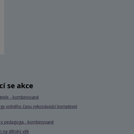
ící se akce
atele - kombinované
gy volného času vykonávající komplexní
nty pedagoga - kombinované
 na dětský věk