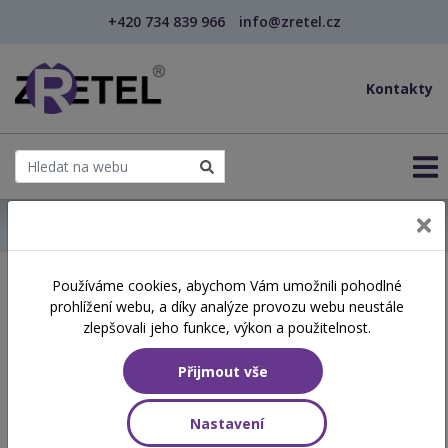
+420 734 839 966
info@zretel.cz
Kontakty
← Domů
Používáme cookies, abychom Vám umožnili pohodlné
Školení začínající 23. 06.
prohlížení webu, a díky analýze provozu webu neustále
2026
zlepšovali jeho funkce, výkon a použitelnost.
Přijmout vše
Aktuálně vypsané termíny
Nastavení