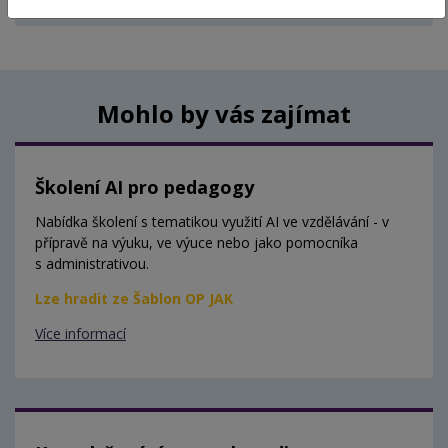
Aktuálně nejsou vypsány žádné termíny.
Mohlo by vás zajímat
Školení AI pro pedagogy
Nabídka školení s tematikou využití AI ve vzdělávání - v
přípravě na výuku, ve výuce nebo jako pomocníka
s administrativou.
Lze hradit ze Šablon OP JAK
Více informací