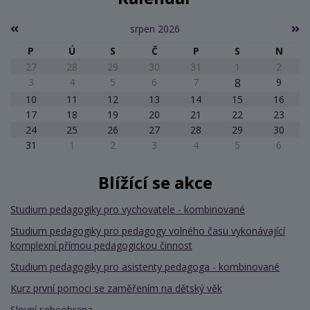
srpen 2026
P
Ú
S
Č
P
S
N
27
28
29
30
31
1
2
3
4
5
6
7
8
9
10
11
12
13
14
15
16
17
18
19
20
21
22
23
24
25
26
27
28
29
30
31
1
2
3
4
5
6
Blížící se akce
Studium pedagogiky pro vychovatele - kombinované
Studium pedagogiky pro pedagogy volného času vykonávající
komplexní přímou pedagogickou činnost
Studium pedagogiky pro asistenty pedagoga - kombinované
Kurz první pomoci se zaměřením na dětský věk
Slovní sebeobrana