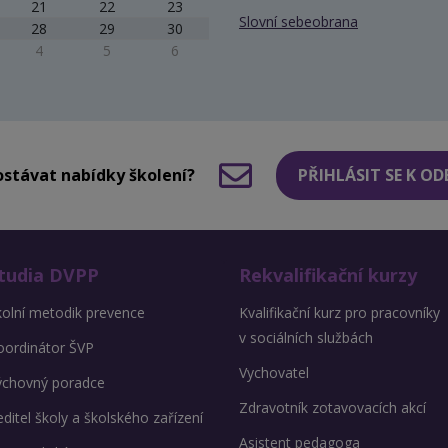
21
22
23
Slovní sebeobrana
28
29
30
4
5
6
stávat nabídky školení?
PŘIHLÁSIT SE K O
tudia DVPP
Rekvalifikační kurzy
kolní metodik prevence
Kvalifikační kurz pro pracovníky
v sociálních službách
oordinátor ŠVP
Vychovatel
ýchovný poradce
Zdravotník zotavovacích akcí
ditel školy a školského zařízení
Asistent pedagoga