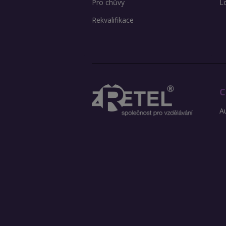
Pro chůvy
L
Rekvalifikace
C
Au