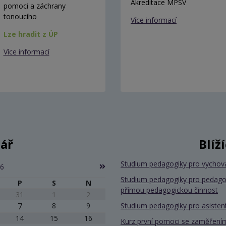
Akreditace MPSV
pomoci a záchrany
tonoucího
Více informací
Lze hradit z ÚP
Více informací
ář
Blíž
Studium pedagogiky pro vychov
26
Studium pedagogiky pro pedago
P
S
N
přímou pedagogickou činnost
31
1
2
7
8
9
Studium pedagogiky pro asiste
14
15
16
Kurz první pomoci se zaměřením