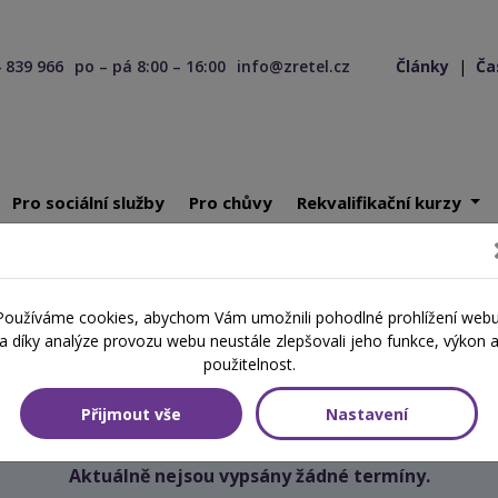
 839 966
po – pá 8:00 – 16:00
info@zretel.cz
Články
|
Ča
Pro sociální služby
Pro chůvy
Rekvalifikační kurzy
ící 19. 06. 2026
Používáme cookies, abychom Vám umožnili pohodlné prohlížení webu
Školení začínající 19. 06. 2026
a díky analýze provozu webu neustále zlepšovali jeho funkce, výkon 
použitelnost.
Přijmout vše
Nastavení
Aktuálně nejsou vypsány žádné termíny.