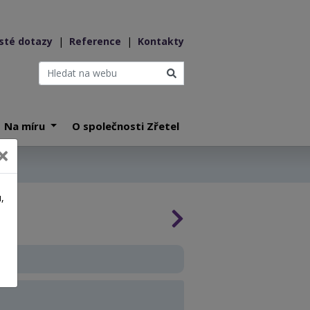
sté dotazy
|
Reference
|
Kontakty
Na míru
O společnosti Zřetel
,
a