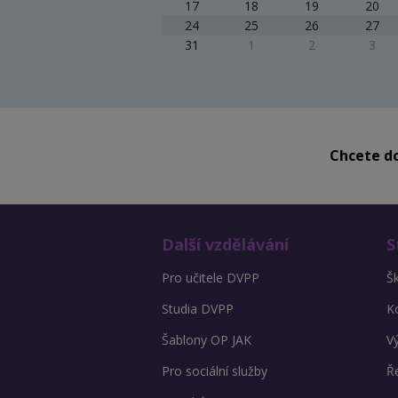
17
18
19
20
24
25
26
27
31
1
2
3
Chcete do
Další vzdělávání
S
Pro učitele DVPP
Š
Studia DVPP
K
Šablony OP JAK
V
Pro sociální služby
Ře