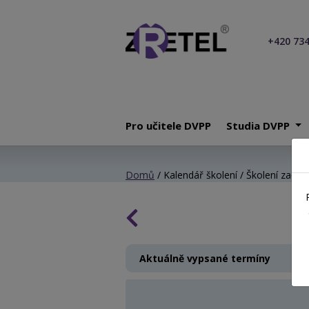
+420 734
Pro učitele DVPP
Studia DVPP
Domů
/ Kalendář školení / Školení začínaj
Aktuálně vypsané termíny