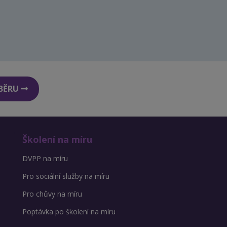
DBĚRU
Školení na míru
DVPP na míru
Pro sociální služby na míru
Pro chůvy na míru
Poptávka po školení na míru