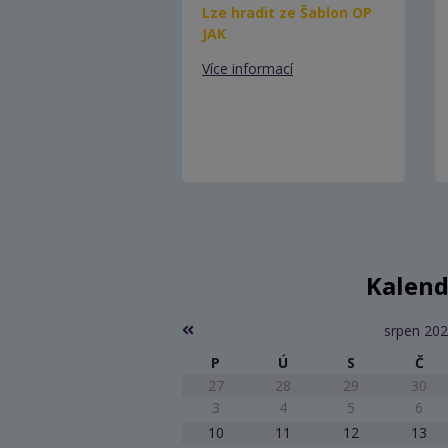
Lze hradit ze Šablon OP
JAK
Více informací
Kalend
srpen 20
P
Ú
S
Č
27
28
29
30
3
4
5
6
10
11
12
13