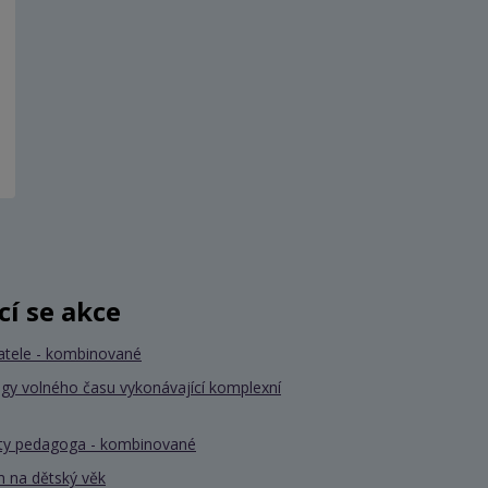
ící se akce
atele - kombinované
gy volného času vykonávající komplexní
nty pedagoga - kombinované
 na dětský věk