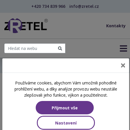
+420 734 839 966
info@zretel.cz
Kontakty
← Domů
Používáme cookies, abychom Vám umožnili pohodlné
Školení začínající 17. 06.
prohlížení webu, a díky analýze provozu webu neustále
2026
zlepšovali jeho funkce, výkon a použitelnost.
Přijmout vše
Aktuálně vypsané termíny
Nastavení
NÁZEV