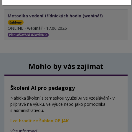
MÍSTO - TERMÍN
Metodika vedení třídnických hodin (webinář)
šablony
ONLINE - webinář - 17.06.2026
PŘIHLAŠOVÁNÍ UZAVŘENO
Mohlo by vás zajímat
Školení AI pro pedagogy
Nabídka školení s tematikou využití AI ve vzdělávání - v
přípravě na výuku, ve výuce nebo jako pomocníka
s administrativou.
Lze hradit ze Šablon OP JAK
Více informací