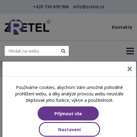
+420 734 839 966
info@zretel.cz
Kontakty
← Domů
Používáme cookies, abychom Vám umožnili pohodlné
Školení začínající 06. 06.
prohlížení webu, a díky analýze provozu webu neustále
2026
zlepšovali jeho funkce, výkon a použitelnost.
Přijmout vše
Aktuálně vypsané termíny
Nastavení