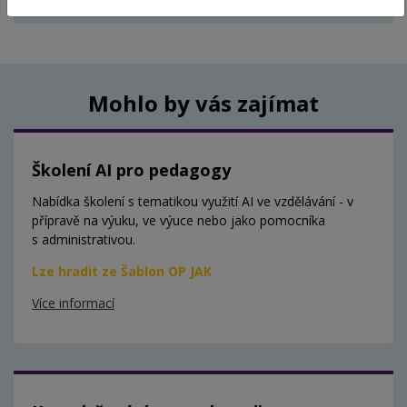
Aktuálně nejsou vypsány žádné termíny.
Mohlo by vás zajímat
Školení AI pro pedagogy
Nabídka školení s tematikou využití AI ve vzdělávání - v
přípravě na výuku, ve výuce nebo jako pomocníka
s administrativou.
Lze hradit ze Šablon OP JAK
Více informací