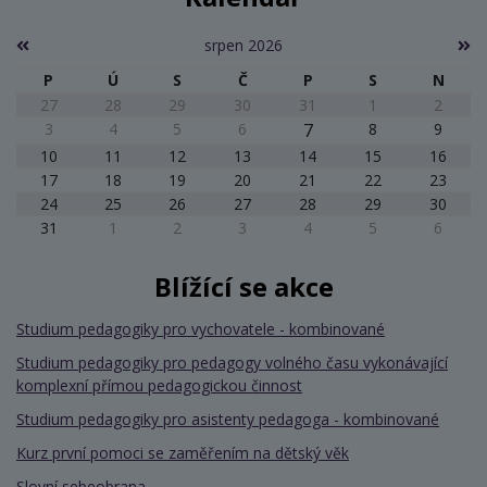
srpen 2026
P
Ú
S
Č
P
S
N
27
28
29
30
31
1
2
3
4
5
6
7
8
9
10
11
12
13
14
15
16
17
18
19
20
21
22
23
24
25
26
27
28
29
30
31
1
2
3
4
5
6
Blížící se akce
Studium pedagogiky pro vychovatele - kombinované
Studium pedagogiky pro pedagogy volného času vykonávající
komplexní přímou pedagogickou činnost
Studium pedagogiky pro asistenty pedagoga - kombinované
Kurz první pomoci se zaměřením na dětský věk
Slovní sebeobrana