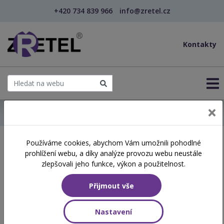
+420 734 839 966
info@zretel.cz
Kontakty
← Domů
Používáme cookies, abychom Vám umožnili pohodlné
Školení začínající 05. 06.
prohlížení webu, a díky analýze provozu webu neustále
2026
zlepšovali jeho funkce, výkon a použitelnost.
Přijmout vše
Aktuálně vypsané termíny
Nastavení