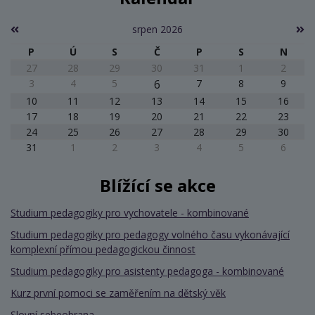
srpen 2026
P
Ú
S
Č
P
S
N
27
28
29
30
31
1
2
3
4
5
6
7
8
9
10
11
12
13
14
15
16
17
18
19
20
21
22
23
24
25
26
27
28
29
30
31
1
2
3
4
5
6
Blížící se akce
Studium pedagogiky pro vychovatele - kombinované
Studium pedagogiky pro pedagogy volného času vykonávající
komplexní přímou pedagogickou činnost
Studium pedagogiky pro asistenty pedagoga - kombinované
Kurz první pomoci se zaměřením na dětský věk
Slovní sebeobrana