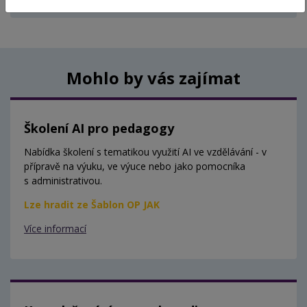
Aktuálně nejsou vypsány žádné termíny.
Mohlo by vás zajímat
Školení AI pro pedagogy
Nabídka školení s tematikou využití AI ve vzdělávání - v
přípravě na výuku, ve výuce nebo jako pomocníka
s administrativou.
Lze hradit ze Šablon OP JAK
Více informací