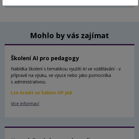
Aktuálně nejsou vypsány žádné termíny.
Mohlo by vás zajímat
Školení AI pro pedagogy
Nabídka školení s tematikou využití AI ve vzdělávání - v
přípravě na výuku, ve výuce nebo jako pomocníka
s administrativou.
Lze hradit ze Šablon OP JAK
Více informací