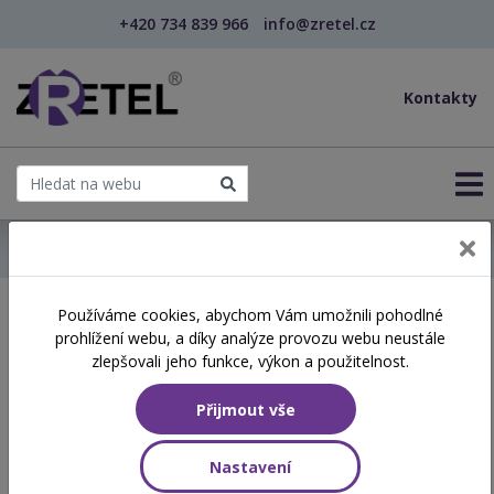
+420 734 839 966
info@zretel.cz
Kontakty
← Domů
Používáme cookies, abychom Vám umožnili pohodlné
Školení začínající 04. 06.
prohlížení webu, a díky analýze provozu webu neustále
2026
zlepšovali jeho funkce, výkon a použitelnost.
Přijmout vše
Aktuálně vypsané termíny
Nastavení