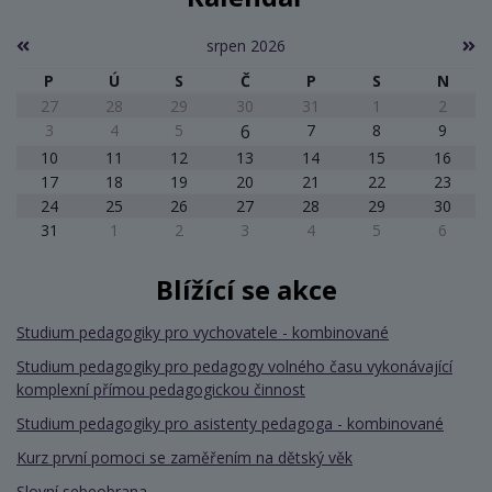
srpen 2026
P
Ú
S
Č
P
S
N
27
28
29
30
31
1
2
3
4
5
6
7
8
9
10
11
12
13
14
15
16
17
18
19
20
21
22
23
24
25
26
27
28
29
30
31
1
2
3
4
5
6
Blížící se akce
Studium pedagogiky pro vychovatele - kombinované
Studium pedagogiky pro pedagogy volného času vykonávající
komplexní přímou pedagogickou činnost
Studium pedagogiky pro asistenty pedagoga - kombinované
Kurz první pomoci se zaměřením na dětský věk
Slovní sebeobrana