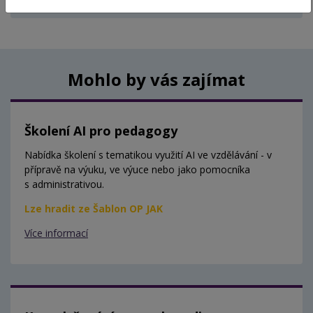
Aktuálně nejsou vypsány žádné termíny.
Mohlo by vás zajímat
Školení AI pro pedagogy
Nabídka školení s tematikou využití AI ve vzdělávání - v
přípravě na výuku, ve výuce nebo jako pomocníka
s administrativou.
Lze hradit ze Šablon OP JAK
Více informací