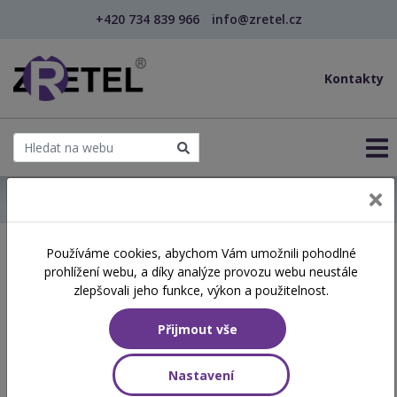
+420 734 839 966
info@zretel.cz
Kontakty
← Domů
Používáme cookies, abychom Vám umožnili pohodlné
Školení začínající 03. 06.
prohlížení webu, a díky analýze provozu webu neustále
2026
zlepšovali jeho funkce, výkon a použitelnost.
Přijmout vše
Aktuálně vypsané termíny
Nastavení