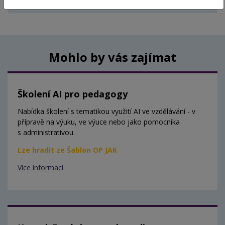
Aktuálně nejsou vypsány žádné termíny.
Mohlo by vás zajímat
Školení AI pro pedagogy
Nabídka školení s tematikou využití AI ve vzdělávání - v
přípravě na výuku, ve výuce nebo jako pomocníka
s administrativou.
Lze hradit ze Šablon OP JAK
Více informací