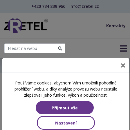
+420 734 839 966
info@zretel.cz
Kontakty
← Domů
Používáme cookies, abychom Vám umožnili pohodlné
Školení začínající 27. 05.
prohlížení webu, a díky analýze provozu webu neustále
2026
zlepšovali jeho funkce, výkon a použitelnost.
Přijmout vše
Aktuálně vypsané termíny
Nastavení