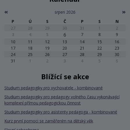
srpen 2026
P
Ú
S
Č
P
S
N
27
28
29
30
31
1
2
3
4
5
6
7
8
9
10
11
12
13
14
15
16
17
18
19
20
21
22
23
24
25
26
27
28
29
30
31
1
2
3
4
5
6
Blížící se akce
Studium pedagogiky pro vychovatele - kombinované
Studium pedagogiky pro pedagogy volného času vykonávající
komplexní přímou pedagogickou činnost
Studium pedagogiky pro asistenty pedagoga - kombinované
Kurz první pomoci se zaměřením na dětský věk
Slovní sebeobrana