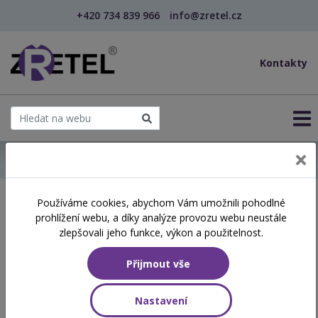
+420 734 839 966
info@zretel.cz
Kontakty
← Domů
Používáme cookies, abychom Vám umožnili pohodlné
Školení začínající 21. 05.
prohlížení webu, a díky analýze provozu webu neustále
2026
zlepšovali jeho funkce, výkon a použitelnost.
Přijmout vše
Aktuálně vypsané termíny
Nastavení
NÁZEV