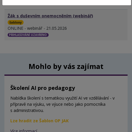
MÍSTO - TERMÍN
Žák s duševním onemocněním (webinář)
šablony
ONLINE - webinář - 21.05.2026
PŘIHLAŠOVÁNÍ UZAVŘENO
Mohlo by vás zajímat
Školení AI pro pedagogy
Nabídka školení s tematikou využití AI ve vzdělávání - v
přípravě na výuku, ve výuce nebo jako pomocníka
s administrativou.
Lze hradit ze Šablon OP JAK
Více informací