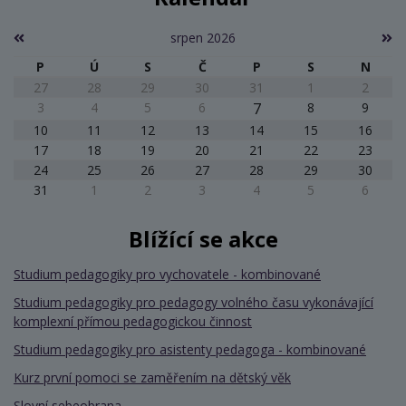
srpen 2026
P
Ú
S
Č
P
S
N
27
28
29
30
31
1
2
3
4
5
6
7
8
9
10
11
12
13
14
15
16
17
18
19
20
21
22
23
24
25
26
27
28
29
30
31
1
2
3
4
5
6
Blížící se akce
Studium pedagogiky pro vychovatele - kombinované
Studium pedagogiky pro pedagogy volného času vykonávající
komplexní přímou pedagogickou činnost
Studium pedagogiky pro asistenty pedagoga - kombinované
Kurz první pomoci se zaměřením na dětský věk
Slovní sebeobrana