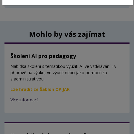
Aktuálně nejsou vypsány žádné termíny.
Mohlo by vás zajímat
Školení AI pro pedagogy
Nabídka školení s tematikou využití AI ve vzdělávání - v
přípravě na výuku, ve výuce nebo jako pomocníka
s administrativou.
Lze hradit ze Šablon OP JAK
Více informací