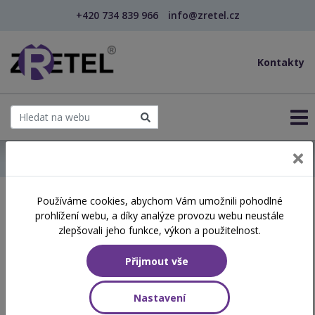
+420 734 839 966
info@zretel.cz
Kontakty
← Domů
Používáme cookies, abychom Vám umožnili pohodlné
Školení začínající 20. 05.
prohlížení webu, a díky analýze provozu webu neustále
2026
zlepšovali jeho funkce, výkon a použitelnost.
Přijmout vše
Aktuálně vypsané termíny
Nastavení