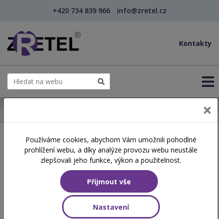
+420 734 839 966
info@zretel.cz
Kontakty
← Domů
Používáme cookies, abychom Vám umožnili pohodlné
Školení začínající 18. 05.
prohlížení webu, a díky analýze provozu webu neustále
2026
zlepšovali jeho funkce, výkon a použitelnost.
Přijmout vše
Aktuálně vypsané termíny
Nastavení