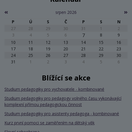
srpen 2026
P
Ú
S
Č
P
S
N
27
28
29
30
31
1
2
3
4
5
6
7
8
9
10
11
12
13
14
15
16
17
18
19
20
21
22
23
24
25
26
27
28
29
30
31
1
2
3
4
5
6
Blížící se akce
Studium pedagogiky pro vychovatele - kombinované
Studium pedagogiky pro pedagogy volného času vykonávající
komplexní přímou pedagogickou činnost
Studium pedagogiky pro asistenty pedagoga - kombinované
Kurz první pomoci se zaměřením na dětský věk
Slovní sebeobrana