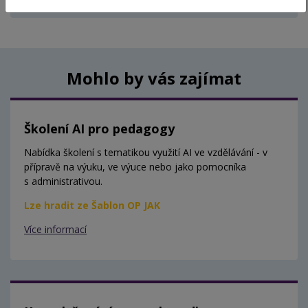
Aktuálně nejsou vypsány žádné termíny.
Mohlo by vás zajímat
Školení AI pro pedagogy
Nabídka školení s tematikou využití AI ve vzdělávání - v
přípravě na výuku, ve výuce nebo jako pomocníka
s administrativou.
Lze hradit ze Šablon OP JAK
Více informací