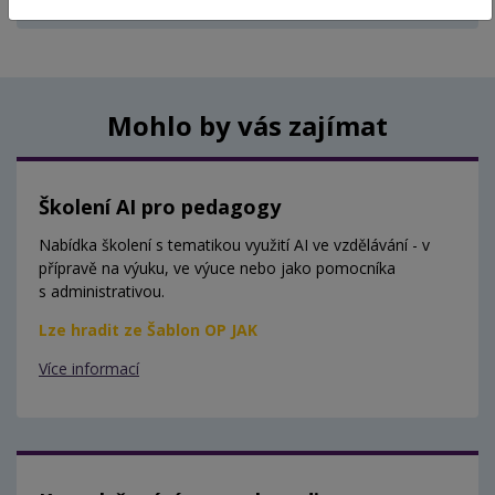
Aktuálně nejsou vypsány žádné termíny.
Mohlo by vás zajímat
Školení AI pro pedagogy
Nabídka školení s tematikou využití AI ve vzdělávání - v
přípravě na výuku, ve výuce nebo jako pomocníka
s administrativou.
Lze hradit ze Šablon OP JAK
Více informací