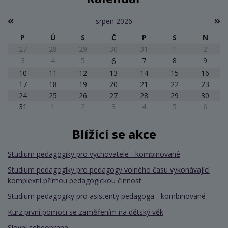
srpen 2026
P
Ú
S
Č
P
S
N
27
28
29
30
31
1
2
3
4
5
6
7
8
9
10
11
12
13
14
15
16
17
18
19
20
21
22
23
24
25
26
27
28
29
30
31
1
2
3
4
5
6
Blížící se akce
Studium pedagogiky pro vychovatele - kombinované
Studium pedagogiky pro pedagogy volného času vykonávající
komplexní přímou pedagogickou činnost
Studium pedagogiky pro asistenty pedagoga - kombinované
Kurz první pomoci se zaměřením na dětský věk
Slovní sebeobrana