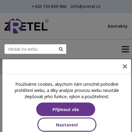
+420 734 839 966
info@zretel.cz
Kontakty
← Domů
Používáme cookies, abychom Vám umožnili pohodlné
Školení začínající 15. 05.
prohlížení webu, a díky analýze provozu webu neustále
2026
zlepšovali jeho funkce, výkon a použitelnost.
Přijmout vše
Aktuálně vypsané termíny
Nastavení