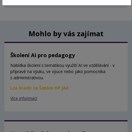
Aktuálně nejsou vypsány žádné termíny.
Mohlo by vás zajímat
Školení AI pro pedagogy
Nabídka školení s tematikou využití AI ve vzdělávání - v
přípravě na výuku, ve výuce nebo jako pomocníka
s administrativou.
Lze hradit ze Šablon OP JAK
Více informací