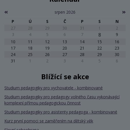
srpen 2026
P
Ú
S
Č
P
S
N
27
28
29
30
31
1
2
3
4
5
6
7
8
9
10
11
12
13
14
15
16
17
18
19
20
21
22
23
24
25
26
27
28
29
30
31
1
2
3
4
5
6
Blížící se akce
Studium pedagogiky pro vychovatele - kombinované
Studium pedagogiky pro pedagogy volného času vykonávající
komplexní přímou pedagogickou činnost
Studium pedagogiky pro asistenty pedagoga - kombinované
Kurz první pomoci se zaměřením na dětský věk
Slovní sebeobrana