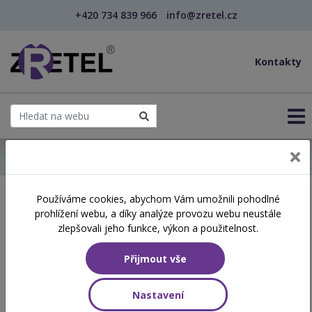
+420 734 839 966
info@zretel.cz
Kontakty
← Domů
Používáme cookies, abychom Vám umožnili pohodlné
Školení začínající 11. 05.
prohlížení webu, a díky analýze provozu webu neustále
2026
zlepšovali jeho funkce, výkon a použitelnost.
Přijmout vše
Aktuálně vypsané termíny
Nastavení