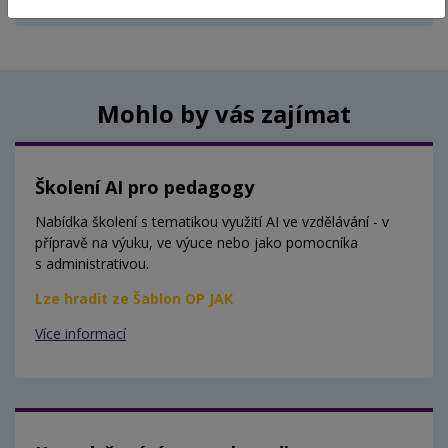
Aktuálně nejsou vypsány žádné termíny.
Mohlo by vás zajímat
Školení AI pro pedagogy
Nabídka školení s tematikou využití AI ve vzdělávání - v
přípravě na výuku, ve výuce nebo jako pomocníka
s administrativou.
Lze hradit ze Šablon OP JAK
Více informací