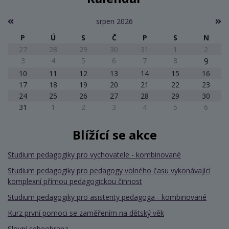
srpen 2026
P
Ú
S
Č
P
S
N
27
28
29
30
31
1
2
3
4
5
6
7
8
9
10
11
12
13
14
15
16
17
18
19
20
21
22
23
24
25
26
27
28
29
30
31
1
2
3
4
5
6
Blížící se akce
Studium pedagogiky pro vychovatele - kombinované
Studium pedagogiky pro pedagogy volného času vykonávající
komplexní přímou pedagogickou činnost
Studium pedagogiky pro asistenty pedagoga - kombinované
Kurz první pomoci se zaměřením na dětský věk
Slovní sebeobrana