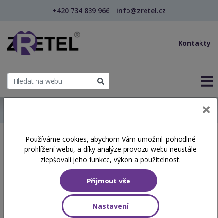
+420 734 839 966
info@zretel.cz
Kontakty
← Domů
Používáme cookies, abychom Vám umožnili pohodlné
Školení začínající 06. 05.
prohlížení webu, a díky analýze provozu webu neustále
2026
zlepšovali jeho funkce, výkon a použitelnost.
Přijmout vše
Aktuálně vypsané termíny
Nastavení