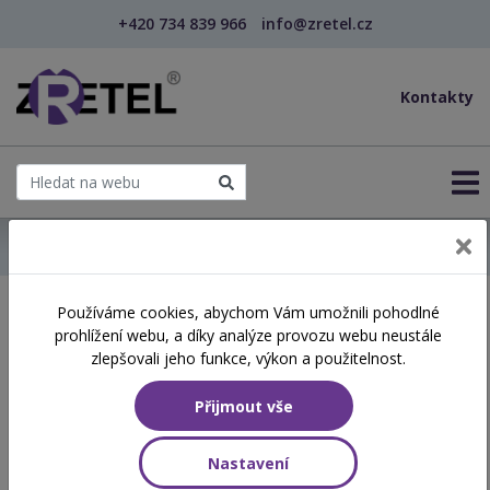
+420 734 839 966
info@zretel.cz
Kontakty
← Domů
Používáme cookies, abychom Vám umožnili pohodlné
Školení začínající 30. 04.
prohlížení webu, a díky analýze provozu webu neustále
2026
zlepšovali jeho funkce, výkon a použitelnost.
Přijmout vše
Aktuálně vypsané termíny
Nastavení