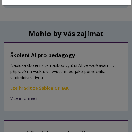
Aktuálně nejsou vypsány žádné termíny.
Mohlo by vás zajímat
Školení AI pro pedagogy
Nabídka školení s tematikou využití AI ve vzdělávání - v
přípravě na výuku, ve výuce nebo jako pomocníka
s administrativou.
Lze hradit ze Šablon OP JAK
Více informací