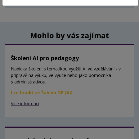
Aktuálně nejsou vypsány žádné termíny.
Mohlo by vás zajímat
Školení AI pro pedagogy
Nabídka školení s tematikou využití AI ve vzdělávání - v
přípravě na výuku, ve výuce nebo jako pomocníka
s administrativou.
Lze hradit ze Šablon OP JAK
Více informací