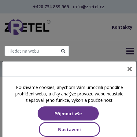
+420 734 839 966
info@zretel.cz
Kontakty
← Domů
Používáme cookies, abychom Vám umožnili pohodlné
Školení začínající 29. 04.
prohlížení webu, a díky analýze provozu webu neustále
2026
zlepšovali jeho funkce, výkon a použitelnost.
Přijmout vše
Aktuálně vypsané termíny
Nastavení