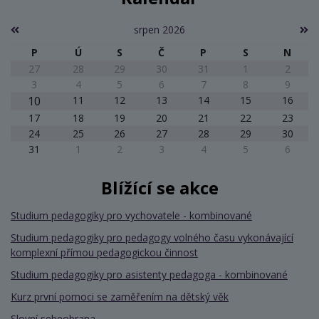
srpen 2026
P
Ú
S
Č
P
S
N
27
28
29
30
31
1
2
3
4
5
6
7
8
9
10
11
12
13
14
15
16
17
18
19
20
21
22
23
24
25
26
27
28
29
30
31
1
2
3
4
5
6
Blížící se akce
Studium pedagogiky pro vychovatele - kombinované
Studium pedagogiky pro pedagogy volného času vykonávající
komplexní přímou pedagogickou činnost
Studium pedagogiky pro asistenty pedagoga - kombinované
Kurz první pomoci se zaměřením na dětský věk
Slovní sebeobrana