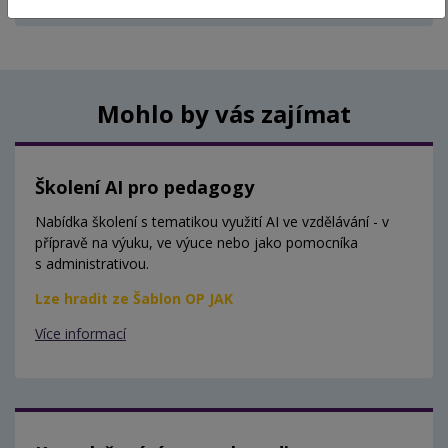
Aktuálně nejsou vypsány žádné termíny.
Mohlo by vás zajímat
Školení AI pro pedagogy
Nabídka školení s tematikou využití AI ve vzdělávání - v
přípravě na výuku, ve výuce nebo jako pomocníka
s administrativou.
Lze hradit ze Šablon OP JAK
Více informací