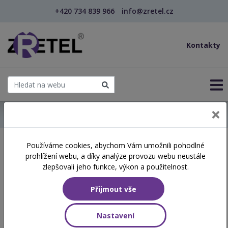
+420 734 839 966
info@zretel.cz
Kontakty
← Domů
Používáme cookies, abychom Vám umožnili pohodlné
Školení začínající 29. 04.
prohlížení webu, a díky analýze provozu webu neustále
2026
zlepšovali jeho funkce, výkon a použitelnost.
Přijmout vše
Aktuálně vypsané termíny
Nastavení