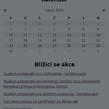
srpen 2026
P
Ú
S
Č
P
S
N
27
28
29
30
31
1
2
3
4
5
6
7
8
9
10
11
12
13
14
15
16
17
18
19
20
21
22
23
24
25
26
27
28
29
30
31
1
2
3
4
5
6
Blížící se akce
Studium pedagogiky pro vychovatele - kombinované
Studium pedagogiky pro pedagogy volného času vykonávající
komplexní přímou pedagogickou činnost
Studium pedagogiky pro asistenty pedagoga - kombinované
Kurz první pomoci se zaměřením na dětský věk
Slovní sebeobrana