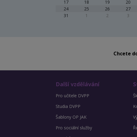
17
18
19
20
24
25
26
27
31
1
2
3
Chcete do
Další vzdělávání
S
Pro učitele DVPP
Š
Studia DVPP
K
Šablony OP JAK
V
Pro sociální služby
Ře