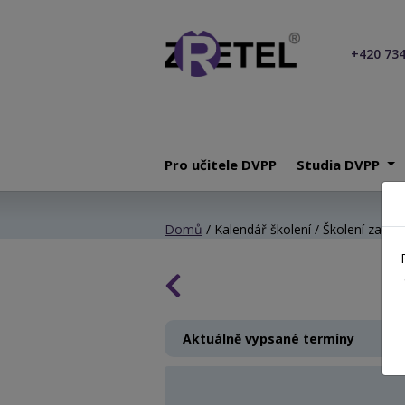
+420 734
Pro učitele DVPP
Studia DVPP
Domů
/ Kalendář školení / Školení začínaj
Aktuálně vypsané termíny