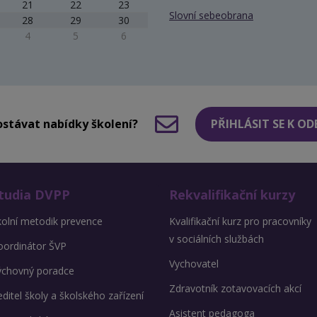
21
22
23
Slovní sebeobrana
28
29
30
4
5
6
stávat nabídky školení?
PŘIHLÁSIT SE K O
tudia DVPP
Rekvalifikační kurzy
kolní metodik prevence
Kvalifikační kurz pro pracovníky
v sociálních službách
oordinátor ŠVP
Vychovatel
ýchovný poradce
Zdravotník zotavovacích akcí
ditel školy a školského zařízení
Asistent pedagoga