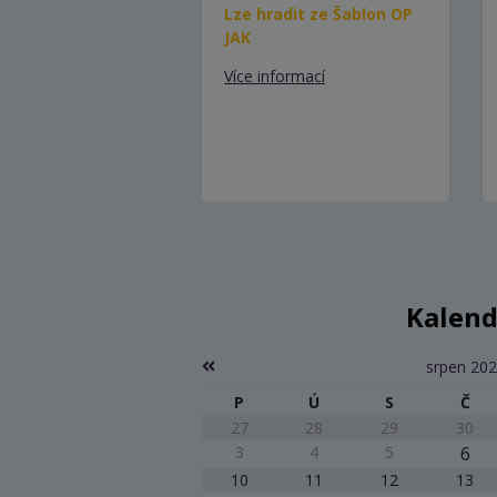
Lze hradit ze Šablon OP
JAK
Více informací
Kalend
srpen 20
P
Ú
S
Č
27
28
29
30
3
4
5
6
10
11
12
13