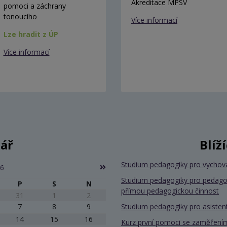
Akreditace MPSV
pomoci a záchrany
tonoucího
Více informací
Lze hradit z ÚP
Více informací
ář
Blíž
Studium pedagogiky pro vychov
26
Studium pedagogiky pro pedago
P
S
N
přímou pedagogickou činnost
31
1
2
7
8
9
Studium pedagogiky pro asiste
14
15
16
Kurz první pomoci se zaměřením