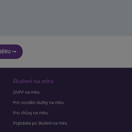
DBĚRU
Školení na míru
DVPP na míru
Pro sociální služby na míru
Pro chůvy na míru
Poptávka po školení na míru