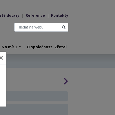
sté dotazy
|
Reference
|
Kontakty
Na míru
O společnosti Zřetel
,
a