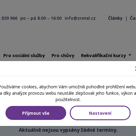
 839 966
po – pá 8:00 – 16:00
info@zretel.cz
Články
|
Ča
Pro sociální služby
Pro chůvy
Rekvalifikační kurzy
ící 27. 04. 2026
Používáme cookies, abychom Vám umožnili pohodlné prohlížení webu
Školení začínající 27. 04. 2026
a díky analýze provozu webu neustále zlepšovali jeho funkce, výkon 
použitelnost.
Přijmout vše
Nastavení
Aktuálně nejsou vypsány žádné termíny.