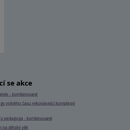
ící se akce
atele - kombinované
gy volného času vykonávající komplexní
nty pedagoga - kombinované
 na dětský věk