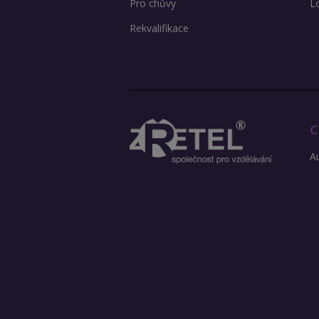
Pro chůvy
L
Rekvalifikace
C
Au