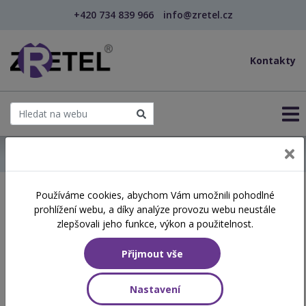
+420 734 839 966
info@zretel.cz
Kontakty
← Domů
Používáme cookies, abychom Vám umožnili pohodlné
Školení začínající 27. 04.
prohlížení webu, a díky analýze provozu webu neustále
2026
zlepšovali jeho funkce, výkon a použitelnost.
Přijmout vše
Aktuálně vypsané termíny
Nastavení