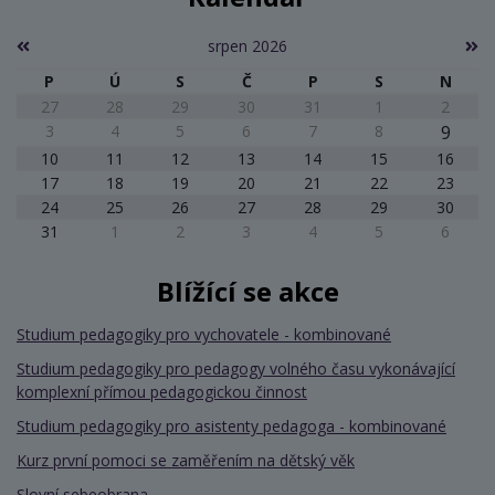
srpen 2026
P
Ú
S
Č
P
S
N
27
28
29
30
31
1
2
3
4
5
6
7
8
9
10
11
12
13
14
15
16
17
18
19
20
21
22
23
24
25
26
27
28
29
30
31
1
2
3
4
5
6
Blížící se akce
Studium pedagogiky pro vychovatele - kombinované
Studium pedagogiky pro pedagogy volného času vykonávající
komplexní přímou pedagogickou činnost
Studium pedagogiky pro asistenty pedagoga - kombinované
Kurz první pomoci se zaměřením na dětský věk
Slovní sebeobrana