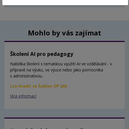
Aktuálně nejsou vypsány žádné termíny.
Mohlo by vás zajímat
Školení AI pro pedagogy
Nabídka školení s tematikou využití AI ve vzdělávání - v
přípravě na výuku, ve výuce nebo jako pomocníka
s administrativou.
Lze hradit ze Šablon OP JAK
Více informací