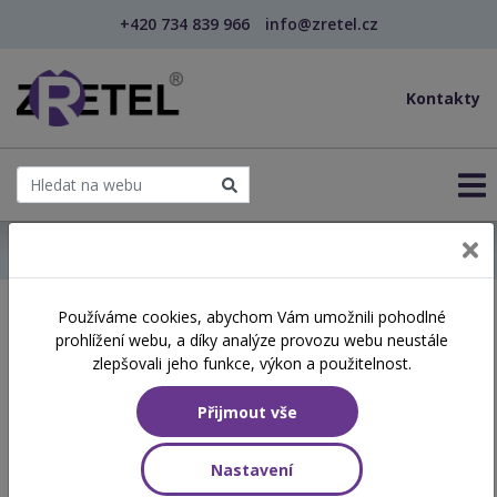
+420 734 839 966
info@zretel.cz
Kontakty
← Domů
Používáme cookies, abychom Vám umožnili pohodlné
Školení začínající 19. 02.
prohlížení webu, a díky analýze provozu webu neustále
2026
zlepšovali jeho funkce, výkon a použitelnost.
Přijmout vše
Aktuálně vypsané termíny
Nastavení