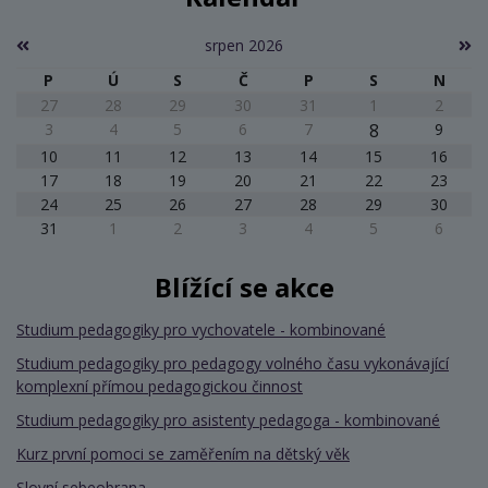
srpen 2026
P
Ú
S
Č
P
S
N
27
28
29
30
31
1
2
3
4
5
6
7
8
9
10
11
12
13
14
15
16
17
18
19
20
21
22
23
24
25
26
27
28
29
30
31
1
2
3
4
5
6
Blížící se akce
Studium pedagogiky pro vychovatele - kombinované
Studium pedagogiky pro pedagogy volného času vykonávající
komplexní přímou pedagogickou činnost
Studium pedagogiky pro asistenty pedagoga - kombinované
Kurz první pomoci se zaměřením na dětský věk
Slovní sebeobrana