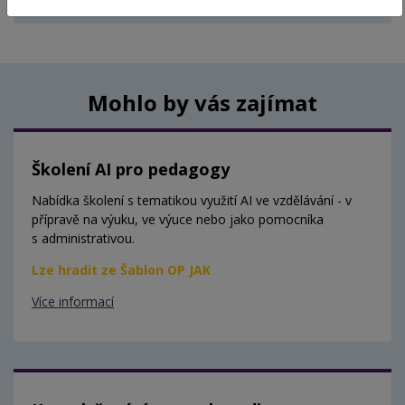
Aktuálně nejsou vypsány žádné termíny.
Mohlo by vás zajímat
Školení AI pro pedagogy
Nabídka školení s tematikou využití AI ve vzdělávání - v
přípravě na výuku, ve výuce nebo jako pomocníka
s administrativou.
Lze hradit ze Šablon OP JAK
Více informací