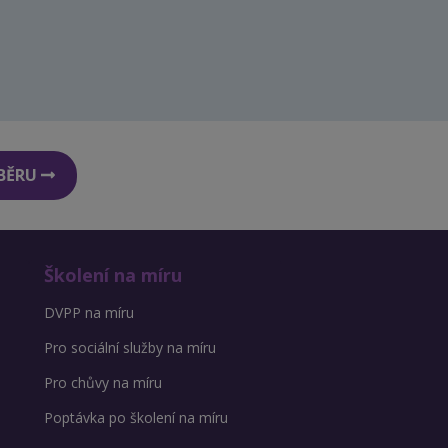
DBĚRU
Školení na míru
DVPP na míru
Pro sociální služby na míru
Pro chůvy na míru
Poptávka po školení na míru