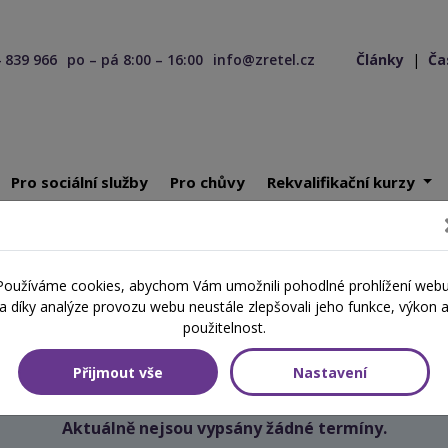
 839 966
po – pá 8:00 – 16:00
info@zretel.cz
Články
|
Ča
Pro sociální služby
Pro chůvy
Rekvalifikační kurzy
ící 15. 11. 2025
Používáme cookies, abychom Vám umožnili pohodlné prohlížení webu
Školení začínající 15. 11. 2025
a díky analýze provozu webu neustále zlepšovali jeho funkce, výkon 
použitelnost.
Přijmout vše
Nastavení
Aktuálně nejsou vypsány žádné termíny.