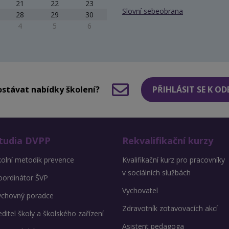
21
22
23
Slovní sebeobrana
28
29
30
4
5
6
stávat nabídky školení?
PŘIHLÁSIT SE K O
tudia DVPP
Rekvalifikační kurzy
kolní metodik prevence
Kvalifikační kurz pro pracovníky
v sociálních službách
oordinátor ŠVP
Vychovatel
ýchovný poradce
Zdravotník zotavovacích akcí
ditel školy a školského zařízení
Asistent pedagoga