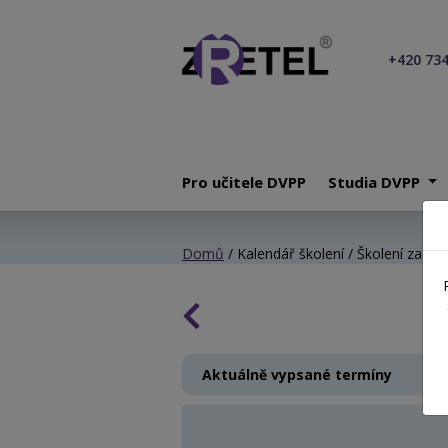
+420 734
Pro učitele DVPP
Studia DVPP
Domů
/ Kalendář školení / Školení začínaj
Aktuálně vypsané termíny