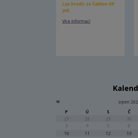
Lze hradit ze Šablon OP
JAK
Více informací
Kalend
srpen 20
P
Ú
S
Č
27
28
29
30
3
4
5
6
10
11
12
13