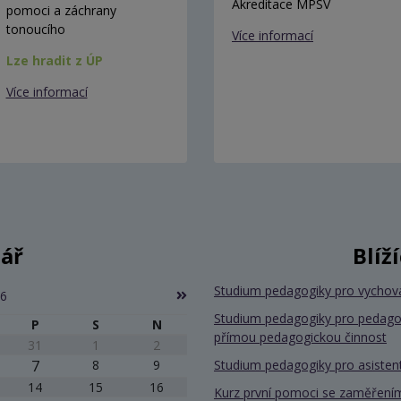
Akreditace MPSV
pomoci a záchrany
tonoucího
Více informací
Lze hradit z ÚP
Více informací
ář
Blíž
Studium pedagogiky pro vychov
26
Studium pedagogiky pro pedago
P
S
N
přímou pedagogickou činnost
31
1
2
7
8
9
Studium pedagogiky pro asiste
14
15
16
Kurz první pomoci se zaměřením