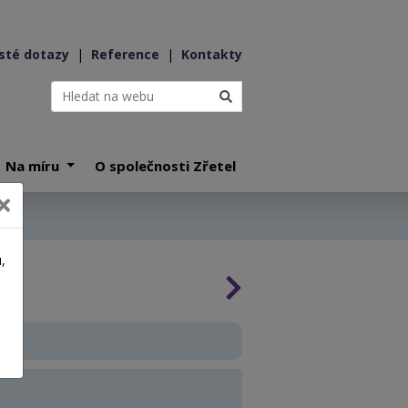
sté dotazy
|
Reference
|
Kontakty
Na míru
O společnosti Zřetel
,
a