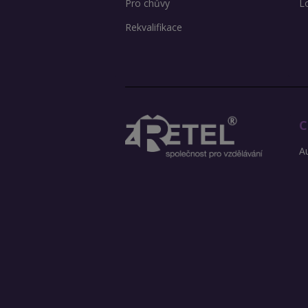
Pro chůvy
L
Rekvalifikace
C
Au