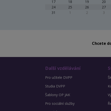
17
18
19
20
24
25
26
27
31
1
2
3
Chcete do
Další vzdělávání
S
Pro učitele DVPP
Š
Studia DVPP
K
Šablony OP JAK
V
Pro sociální služby
Ře