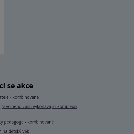
ící se akce
atele - kombinované
gy volného času vykonávající komplexní
nty pedagoga - kombinované
 na dětský věk