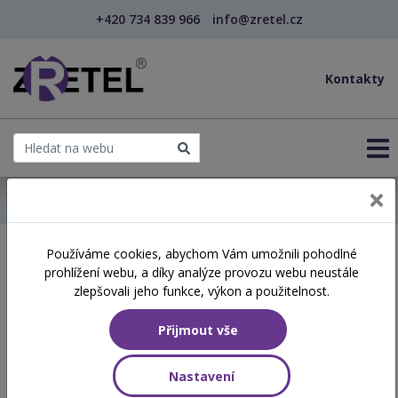
+420 734 839 966
info@zretel.cz
Kontakty
← Domů
Používáme cookies, abychom Vám umožnili pohodlné
Školení začínající 05. 11.
prohlížení webu, a díky analýze provozu webu neustále
2025
zlepšovali jeho funkce, výkon a použitelnost.
Přijmout vše
Aktuálně vypsané termíny
Nastavení
NÁZEV