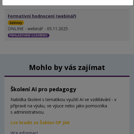
MÍSTO - TERMÍN
Formativní hodnocení (webinář)
šablony
ONLINE - webinář - 05.11.2025
PŘIHLAŠOVÁNÍ UZAVŘENO
Mohlo by vás zajímat
Školení AI pro pedagogy
Nabídka školení s tematikou využití AI ve vzdělávání - v
přípravě na výuku, ve výuce nebo jako pomocníka
s administrativou.
Lze hradit ze Šablon OP JAK
Více informací