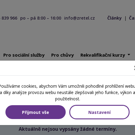
 839 966
po – pá 8:00 – 16:00
info@zretel.cz
Články
|
Ča
Pro sociální služby
Pro chůvy
Rekvalifikační kurzy
ící 25. 09. 2025
Používáme cookies, abychom Vám umožnili pohodlné prohlížení webu
Školení začínající 25. 09. 2025
a díky analýze provozu webu neustále zlepšovali jeho funkce, výkon 
použitelnost.
Přijmout vše
Nastavení
Aktuálně nejsou vypsány žádné termíny.