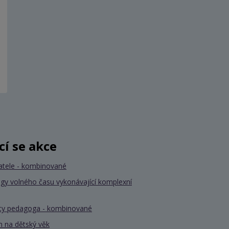
ící se akce
atele - kombinované
gy volného času vykonávající komplexní
nty pedagoga - kombinované
 na dětský věk