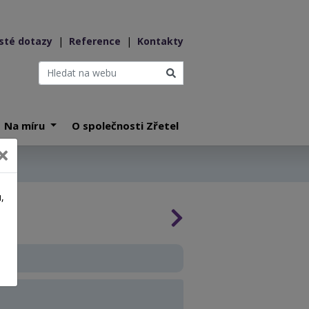
sté dotazy
|
Reference
|
Kontakty
Na míru
O společnosti Zřetel
,
a