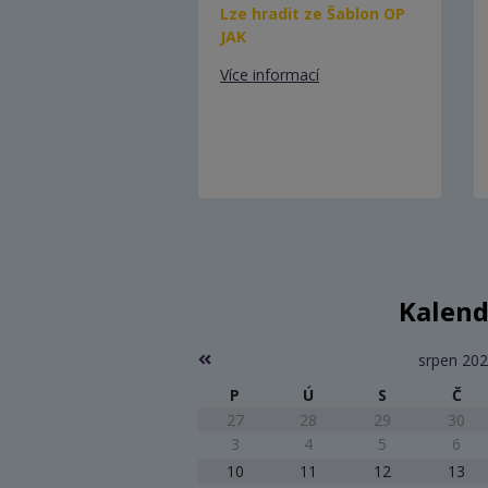
Lze hradit ze Šablon OP
JAK
Více informací
Kalend
srpen 20
P
Ú
S
Č
27
28
29
30
3
4
5
6
10
11
12
13