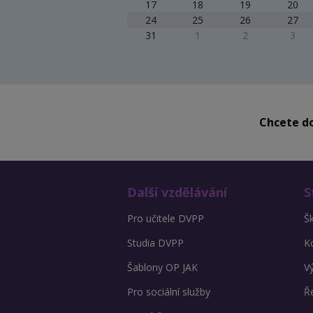
17
18
19
20
24
25
26
27
31
1
2
3
Chcete do
Další vzdělávání
S
Pro učitele DVPP
Š
Studia DVPP
K
Šablony OP JAK
V
Pro sociální služby
Ře