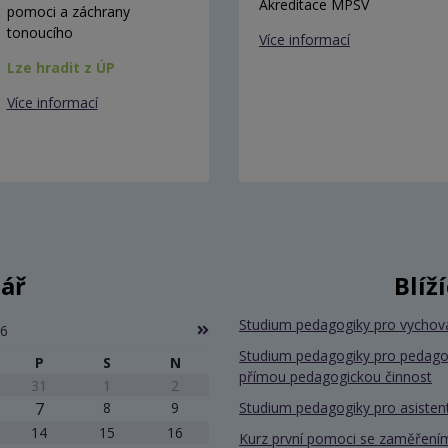
Akreditace MPSV
pomoci a záchrany
tonoucího
Více informací
Lze hradit z ÚP
Více informací
ář
Blíž
Studium pedagogiky pro vychov
26
Studium pedagogiky pro pedago
P
S
N
přímou pedagogickou činnost
31
1
2
7
8
9
Studium pedagogiky pro asiste
14
15
16
Kurz první pomoci se zaměřením