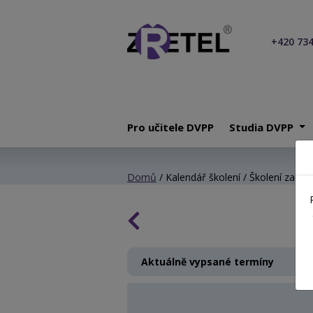
+420 734
Pro učitele DVPP
Studia DVPP
Domů
/ Kalendář školení / Školení začínaj
Aktuálně vypsané termíny