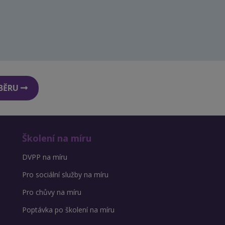
DBĚRU
Školení na míru
DVPP na míru
Pro sociální služby na míru
Pro chůvy na míru
Poptávka po školení na míru