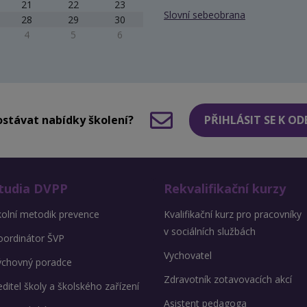
21
22
23
Slovní sebeobrana
28
29
30
4
5
6
stávat nabídky školení?
PŘIHLÁSIT SE K O
tudia DVPP
Rekvalifikační kurzy
kolní metodik prevence
Kvalifikační kurz pro pracovníky
v sociálních službách
oordinátor ŠVP
Vychovatel
ýchovný poradce
Zdravotník zotavovacích akcí
ditel školy a školského zařízení
Asistent pedagoga