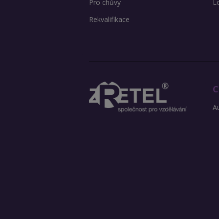
Pro chůvy
L
Rekvalifikace
C
Au