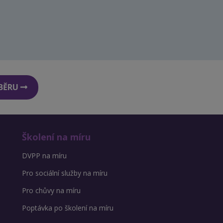
DBĚRU
Školení na míru
DVPP na míru
Pro sociální služby na míru
Pro chůvy na míru
Poptávka po školení na míru