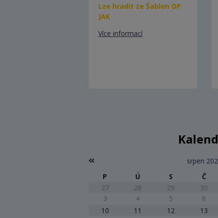
Lze hradit ze Šablon OP
JAK
Více informací
Kalend
srpen 20
P
Ú
S
Č
27
28
29
30
3
4
5
6
10
11
12
13