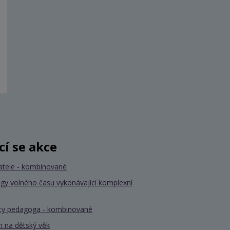
ící se akce
atele - kombinované
gy volného času vykonávající komplexní
nty pedagoga - kombinované
 na dětský věk