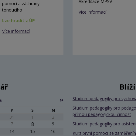
Akreditace MPSV
pomoci a záchrany
tonoucího
Více informací
Lze hradit z ÚP
Více informací
ář
Blíž
Studium pedagogiky pro vychov
26
Studium pedagogiky pro pedago
P
S
N
přímou pedagogickou činnost
31
1
2
7
8
9
Studium pedagogiky pro asiste
14
15
16
Kurz první pomoci se zaměřením