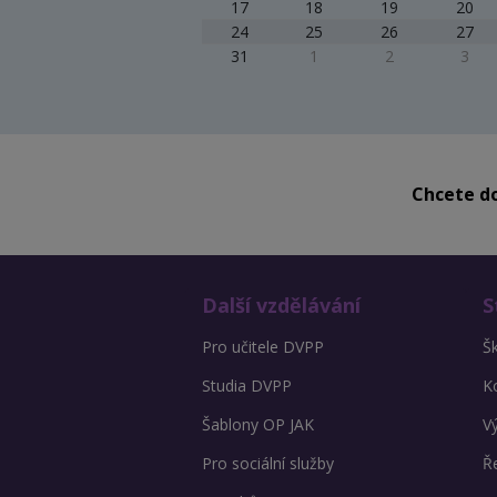
17
18
19
20
24
25
26
27
31
1
2
3
Chcete do
Další vzdělávání
S
Pro učitele DVPP
Š
Studia DVPP
K
Šablony OP JAK
V
Pro sociální služby
Ře