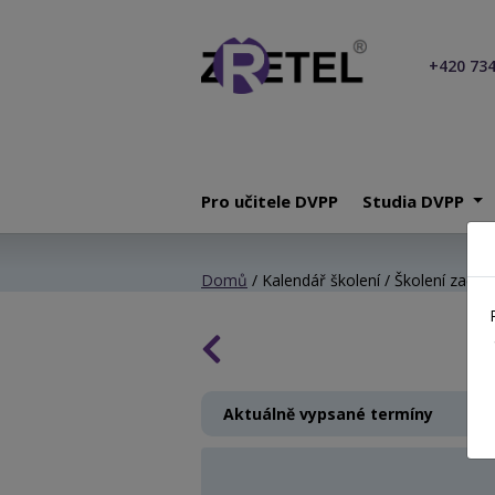
+420 734
Pro učitele DVPP
Studia DVPP
Domů
/ Kalendář školení / Školení začínaj
Aktuálně vypsané termíny