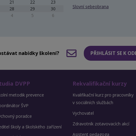
21
22
23
Slovní sebeobrana
28
29
30
4
5
6
stávat nabídky školení?
PŘIHLÁSIT SE K O
tudia DVPP
Rekvalifikační kurzy
kolní metodik prevence
Kvalifikační kurz pro pracovníky
v sociálních službách
oordinátor ŠVP
Vychovatel
ýchovný poradce
Zdravotník zotavovacích akcí
ditel školy a školského zařízení
Asistent pedagoga