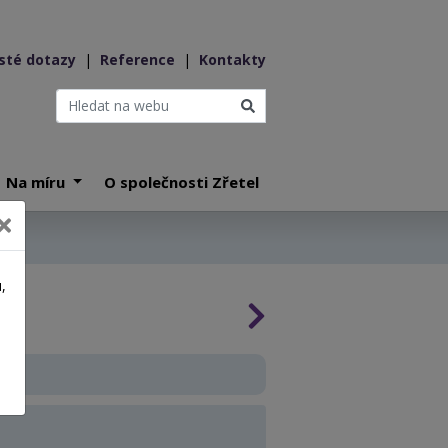
sté dotazy
|
Reference
|
Kontakty
Na míru
O společnosti Zřetel
,
a