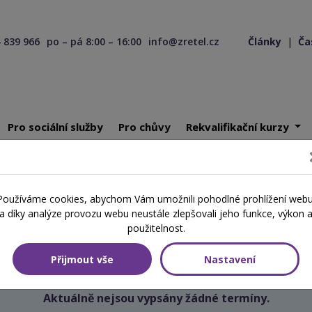
 839 966
po – pá 8:00 – 16:00
info@zretel.cz
Články
|
Ča
Pro sociální služby
Pro chůvy
Rekvalifikační kurzy
ící 28. 05. 2025
Používáme cookies, abychom Vám umožnili pohodlné prohlížení webu
Školení začínající 28. 05. 2025
a díky analýze provozu webu neustále zlepšovali jeho funkce, výkon 
použitelnost.
Přijmout vše
Nastavení
Aktuálně nejsou vypsány žádné termíny.