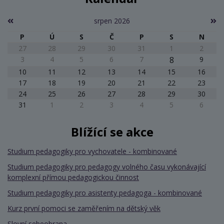
srpen 2026
P
Ú
S
Č
P
S
N
27
28
29
30
31
1
2
3
4
5
6
7
8
9
10
11
12
13
14
15
16
17
18
19
20
21
22
23
24
25
26
27
28
29
30
31
1
2
3
4
5
6
Blížící se akce
Studium pedagogiky pro vychovatele - kombinované
Studium pedagogiky pro pedagogy volného času vykonávající
komplexní přímou pedagogickou činnost
Studium pedagogiky pro asistenty pedagoga - kombinované
Kurz první pomoci se zaměřením na dětský věk
Slovní sebeobrana