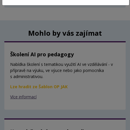
Aktuálně nejsou vypsány žádné termíny.
Mohlo by vás zajímat
Školení AI pro pedagogy
Nabídka školení s tematikou využití AI ve vzdělávání - v
přípravě na výuku, ve výuce nebo jako pomocníka
s administrativou.
Lze hradit ze Šablon OP JAK
Více informací