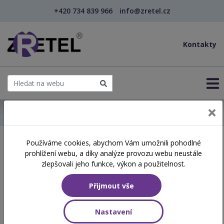
+420 734 839 966
info@zretel.cz
Kontakty
← Domů
Používáme cookies, abychom Vám umožnili pohodlné
Školení začínající 13. 12.
prohlížení webu, a díky analýze provozu webu neustále
2024
zlepšovali jeho funkce, výkon a použitelnost.
Přijmout vše
Aktuálně vypsané termíny
Nastavení