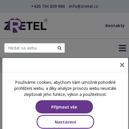
+420 734 839 966
info@zretel.cz
Kontakty
← Domů
Používáme cookies, abychom Vám umožnili pohodlné
Školení začínající 26. 04.
prohlížení webu, a díky analýze provozu webu neustále
2024
zlepšovali jeho funkce, výkon a použitelnost.
Přijmout vše
Aktuálně vypsané termíny
Nastavení
NÁZEV