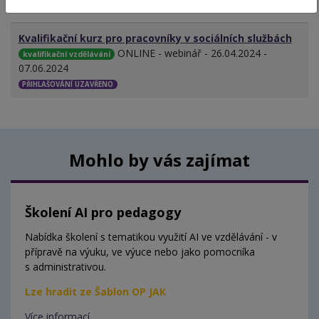
MÍSTO - TERMÍN
Kvalifikační kurz pro pracovníky v sociálních službách
ONLINE - webinář - 26.04.2024 -
kvalifikační vzdělávání
07.06.2024
PŘIHLAŠOVÁNÍ UZAVŘENO
Mohlo by vás zajímat
Školení AI pro pedagogy
Nabídka školení s tematikou využití AI ve vzdělávání - v
přípravě na výuku, ve výuce nebo jako pomocníka
s administrativou.
Lze hradit ze Šablon OP JAK
Více informací