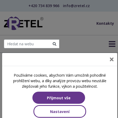
+420 734 839 966
info@zretel.cz
Kontakty
← Domů
Používáme cookies, abychom Vám umožnili pohodlné
prohlížení webu, a díky analýze provozu webu neustále
Inzerce práce
zlepšovali jeho funkce, výkon a použitelnost.
Přijmout vše
Nabídka pracovních míst
Nastavení