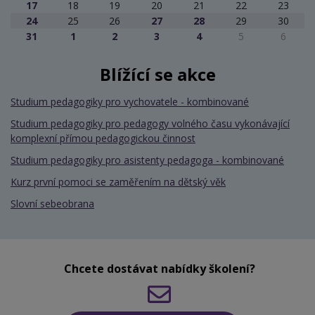
17
18
19
20
21
22
23
24
25
26
27
28
29
30
31
1
2
3
4
5
6
Blížící se akce
Studium pedagogiky pro vychovatele - kombinované
Studium pedagogiky pro pedagogy volného času vykonávající
komplexní přímou pedagogickou činnost
Studium pedagogiky pro asistenty pedagoga - kombinované
Kurz první pomoci se zaměřením na dětský věk
Slovní sebeobrana
Chcete dostávat nabídky školení?