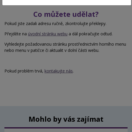
Co můžete udělat?
Pokud jste zadali adresu ručně, zkontrolujte překlepy.
Přejděte na
úvodní stránku webu
a dál pokračujte odtud.
Vyhledejte požadovanou stránku prostřednictvím horního menu
nebo menu v patičce či aktualit v dolní části webu.
Pokud problém trvá,
kontakujte nás
.
Mohlo by vás zajímat