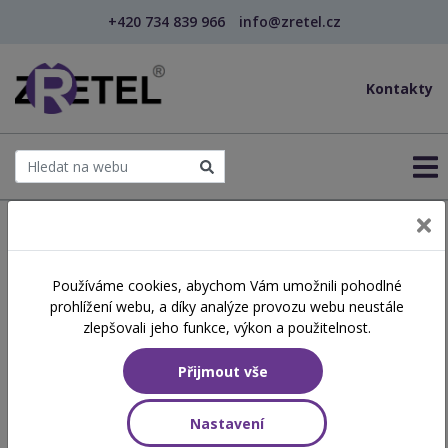
+420 734 839 966
info@zretel.cz
Kontakty
Používáme cookies, abychom Vám umožnili pohodlné
Chybová stránka 404
prohlížení webu, a díky analýze provozu webu neustále
zlepšovali jeho funkce, výkon a použitelnost.
Stránka nebyla nalezena
Přijmout vše
Je nám líto, ale požadovaná stránka neexistuje nebo odkaz není
správný či obsahuje chybu.
Nastavení