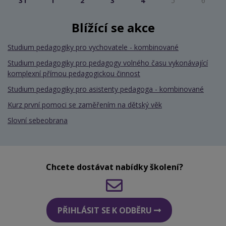
31
1
2
3
4
5
6
Blížící se akce
Studium pedagogiky pro vychovatele - kombinované
Studium pedagogiky pro pedagogy volného času vykonávající
komplexní přímou pedagogickou činnost
Studium pedagogiky pro asistenty pedagoga - kombinované
Kurz první pomoci se zaměřením na dětský věk
Slovní sebeobrana
Chcete dostávat nabídky školení?
PŘIHLÁSIT SE K ODBĚRU