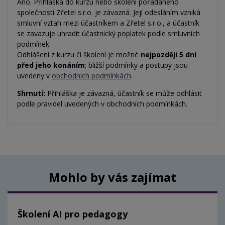
Ano. Přihláška do kurzu nebo školení pořádaného
společností Zřetel s.r.o. je závazná. Její odesláním vzniká
smluvní vztah mezi účastníkem a Zřetel s.r.o., a účastník
se zavazuje uhradit účastnický poplatek podle smluvních
podmínek.
Odhlášení z kurzu či školení je možné
nejpozději 5 dní
před jeho konáním
; bližší podmínky a postupy jsou
uvedeny v
obchodních podmínkách
.
Shrnutí:
Přihláška je závazná, účastník se může odhlásit
podle pravidel uvedených v obchodních podmínkách.
Mohlo by vás zajímat
Školení AI pro pedagogy