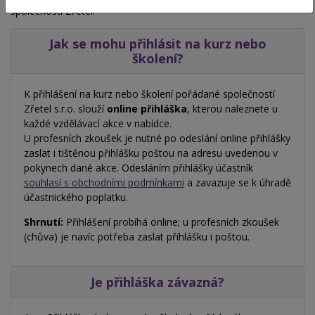
společností Zřetel.
Jak se mohu přihlásit na kurz nebo
školení?
K přihlášení na kurz nebo školení pořádané společností
Zřetel s.r.o. slouží
online přihláška
, kterou naleznete u
každé vzdělávací akce v nabídce.
U profesních zkoušek je nutné po odeslání online přihlášky
zaslat i tištěnou přihlášku poštou na adresu uvedenou v
pokynech dané akce. Odesláním přihlášky účastník
souhlasí s obchodními podmínkami
a zavazuje se k úhradě
účastnického poplatku.
Shrnutí:
Přihlášení probíhá online; u profesních zkoušek
(chůva) je navíc potřeba zaslat přihlášku i poštou.
Je přihláška závazná?