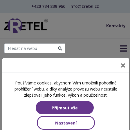
+420 734 839 966
info@zretel.cz
Kontakty
← Časté dotazy
Používáme cookies, abychom Vám umožnili pohodlné
prohlížení webu, a díky analýze provozu webu neustále
Přihlašování na školení /
zlepšovali jeho funkce, výkon a použitelnost.
kurzy
Přijmout vše
Na této stránce najdete odpovědi na nejčastější dotazy týkající
Nastavení
se přihlašování na školení, kurzy a profesní zkoušky pořádané