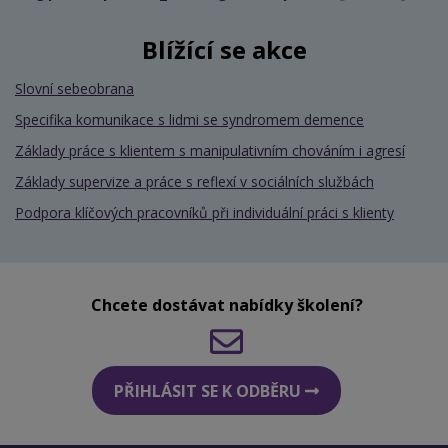
Blížící se akce
Slovní sebeobrana
Specifika komunikace s lidmi se syndromem demence
Základy práce s klientem s manipulativním chováním i agresí
Základy supervize a práce s reflexí v sociálních službách
Podpora klíčových pracovníků při individuální práci s klienty
Chcete dostávat nabídky školení?
PŘIHLÁSIT SE K ODBĚRU