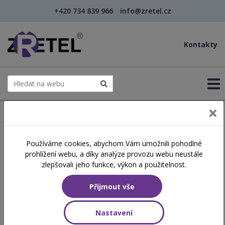
+420 734 839 966
info@zretel.cz
Kontakty
← Na míru
Používáme cookies, abychom Vám umožnili pohodlné
prohlížení webu, a díky analýze provozu webu neustále
Školení pro sociální služby
zlepšovali jeho funkce, výkon a použitelnost.
na míru
Přijmout vše
Nastavení