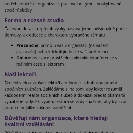
potřeb konkrétní organizace, pracovního týmu i poskytované
sociální služby.
Forma a rozsah studia
Časovou dotaci a způsob výuky nastavujeme individuálně
podle
domluvy, akreditace a charakteru vybraného tématu.
Prezenčně:
přímo u vás v organizaci (na
vašem
pracovišti) nebo kdekoli jinde dle vaší preference.
Online:
realizace prostřednictvím videokonference v
reálném čase s lektorem.
Naši lektoři
Školení vedou zkušení lektoři a odborníci s bohatou praxí v
sociálních službách. Zakládáme si na tom, aby lektor rozuměl
každodenní realitě sociálních služeb a dokázal předat okamžitě
využitelné rady. Při
výběru lektora se vždy snažíme, aby byl svou
praxí co nejblíže vašemu zaměření.
Důvěřují nám organizace, které hledají
kvalitní vzdělávání
Přečtěte si zkušenosti organizací, pro které jsme připravili