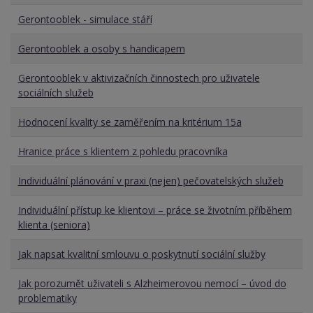
Gerontooblek - simulace stáří
Gerontooblek a osoby s handicapem
Gerontooblek v aktivizačních činnostech pro uživatele
sociálních služeb
Hodnocení kvality se zaměřením na kritérium 15a
Hranice práce s klientem z pohledu pracovníka
Individuální plánování v praxi (nejen) pečovatelských služeb
Individuální přístup ke klientovi – práce se životním příběhem
klienta (seniora)
Jak napsat kvalitní smlouvu o poskytnutí sociální služby
Jak porozumět uživateli s Alzheimerovou nemocí – úvod do
problematiky