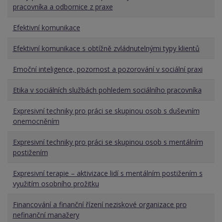
pracovníka a odbornice z praxe
Efektivní komunikace
Efektivní komunikace s obtížně zvládnutelnými typy klientů
Emoční inteligence, pozornost a pozorování v sociální praxi
Etika v sociálních službách pohledem sociálního pracovníka
Expresivní techniky pro práci se skupinou osob s duševním
onemocněním
Expresivní techniky pro práci se skupinou osob s mentálním
postižením
Expresivní terapie – aktivizace lidí s mentálním postižením s
využitím osobního prožitku
Financování a finanční řízení neziskové organizace pro
nefinanční manažery